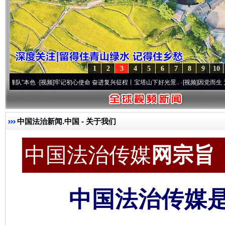
1
2
3
4
5
6
7
8
9
10
·[视频]
牢记初心使命 奋进复兴征程丨宝塔山下好光景..
·[视频]
因党而生 为党而战——百
中国法治新闻.中国
- 关于我们
中国法治传媒
网宗旨 c
中国法治传媒