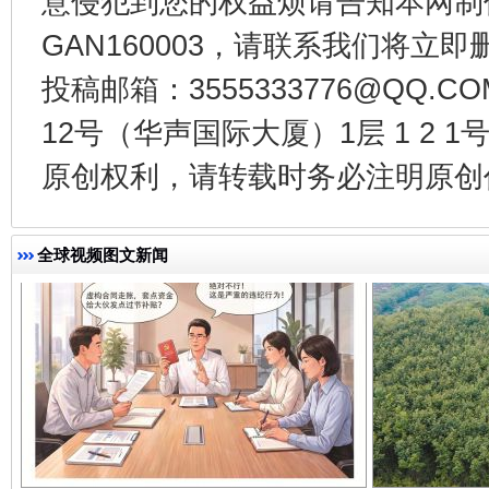
意侵犯到您的权益烦请告知本网制作采编
GAN160003，请联系我们将立即删
千年窑火 生生不息
一
投稿邮箱：3555333776@QQ
12号（华声国际大厦）1层 1 2
原创权利，请转载时务必注明原创作
全球视频图文新闻
揭开“小金库”的免责幌子