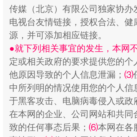
传媒（北京）有限公司独家协办
电视台友情链接，授权合法、健
源，并可添加相应链接。
受贿1.44亿！段成刚被判无期
从幼儿
●就下列相关事宜的发生，本网
定或相关政府的要求提供您的个
他原因导致的个人信息泄漏；
⑶
中所列明的情况使用您的个人信
于黑客攻击、电脑病毒侵入或政
在本网的企业、公司网站和共同
全民健身五年计划来了！等你上场
致的任何事态后果；
⑹
本网在各