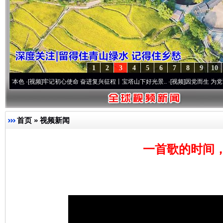
1
2
3
4
5
6
7
8
9
10
[视频]
牢记初心使命 奋进复兴征程丨宝塔山下好光景..
·[视频]
因党而生 为党而战——百年
首页
»
视频新闻
一首歌的时间，