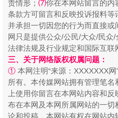
责情形；
⑺
你在本网站留言的内
条款方可留言和反映投诉报料等
并承担一切因您的行为而直接或
网只是提供公众/公民/大众/民
法律法规及行业规定和国际互联
阿坝州三大球赛在茂县开幕
规模最
三、关于网络版权权属问题：
①
本网注明“来源：XXXXXXX网
所有。本传媒网站拥有管理笔名
上使用你留言在本网站内容和反
布在本网及本网所属网站的一切
论和投稿，本网站有权在网站内