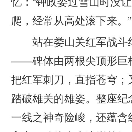
忆：“钟政委过雪山时没
爬，经常从高处滚下来。”
站在娄山关红军战斗纪
——碑体由两根尖顶形巨
把红军刺刀，直指苍穹；
踏破雄关的雄姿。整座纪
一线之神奇险峻，还蕴含红