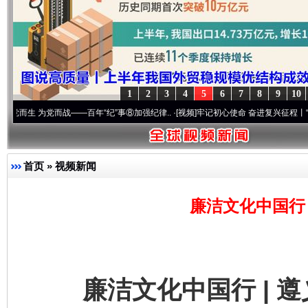
1
2
3
4
5
6
7
8
9
10
党而战——百年“纪”事⑧加强纪律..
·[视频]
牢记初心使命 奋进复兴征程丨“转折之城”激荡
首页
»
视频新闻
廉洁文化中国行 
廉洁文化中国行 | 遵