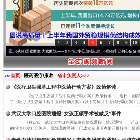
1
2
3
4
5
6
7
8
9
10
.
·[视频]
因党而生 为党而战——百年“纪”事⑧加强纪律..
·[视频]
牢记初心使命 奋进复兴征
首页
- 医药医疗/康养 -
省市负责人>>>
《医疗卫生强基工程中医药行动方案》政策解读
《医疗卫生强基工程中医药行动方案》政策解读 近日，国家中
了《医疗卫生强基工程中医药行动方案》(以下简称《中医药行动方案》)。
武汉大学口腔医院通报“女孩正颌手术被做反”事件
7月27日，武汉大学口腔医院发布情况通报：情况通报 近日
的报道引发社会关注。我院高度重视，已成立专项调查组开展核查，目前，