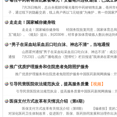
毒性中药材销售乱象被曝光！安徽亳州连夜通报：已成立
7月26日晚间，总台央视财经曝光毒性中药材销售乱象，亳州市有
子，通过线下的隐蔽交易，线上商户再以"1元链接"为掩护，将一些国家严
完善运行机制助力责任有效落实
一纸欠条
走走走！国家喊你健身啦
走走走！国家喊你健身啦 经国务院批复同意，国家体育总局近
五"规划》。《规划》提出，到2030年，经常参加体育锻炼人数比例达到
“男子在采血站采血后口吐白沫、神志不清”，当地通报
山西霍州通报"男子在采血站采血后口吐白沫、神志不清"：成
通报 7月23日，山西广播电视台《慧帮忙》栏目报道"我弟弟在霍州康
推广优质护理服务和住院患者免陪照护服务
推广优质护理服务和住院患者免陪照护服务中国医药新闻网摘编：
东山县通报“牛蛙产品抗生素超标问题”
法
引导民营医院依法规范执业，提高服务质量
【视频】
引导民营医院依法规范执业，提高服务质量中国医药新闻网摘编：
医保支付方式改革有关情况介绍（第8期）
医保支付方式改革有关情况介绍（第8期） 【编者按】党的二
对深化医药卫生体制改革，促进医疗、医保、医药协同发展和治理作出决策