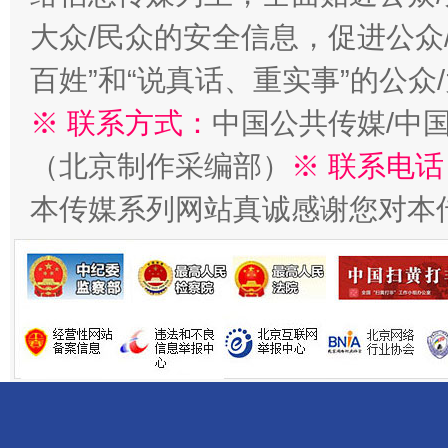
大众/民众的安全信息，促进公众
百姓”和“说真话、重实事”的公众
※ 联系方式：
中国公共传媒/中
（北京制作采编部）
※ 联系电话
受贿1.44亿！段成刚被判无期
从幼儿
本传媒系列网站真诚感谢您对本
全民健身五年计划来了！等你上场