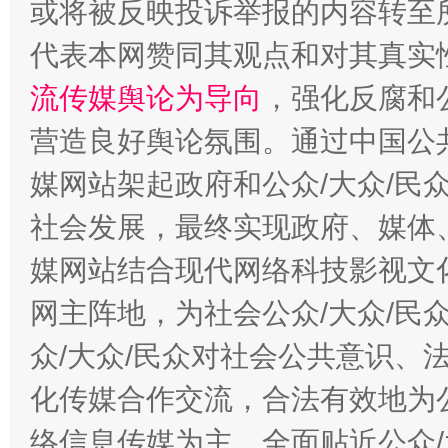
或将被反映投诉举报的内容转至
代表本网赞同其观点和对其真实
流传媒舆论为导向
，强化反腐和
千年窑火 生生不息
一
营造良好舆论氛围。通过中国公共
媒网站架起政府和公众/大众/民
社会发展，最终实现政府、媒体、
媒网站结合现代网络科技影视文
网主阵地，为社会公众/大众/民
众/大众/民众对社会公共意识、
揭开“小金库”的免责幌子
化传媒合作交流，合法有效地为公
络信息传媒为主，全面贴近公众/