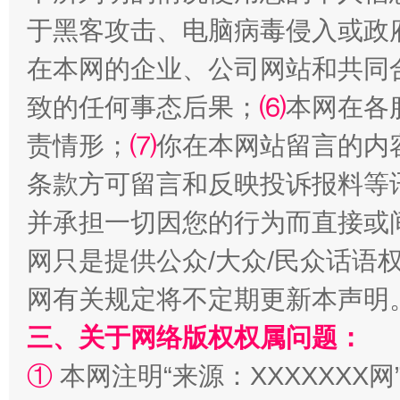
全民健身五年计划来了！等你上场
于黑客攻击、电脑病毒侵入或政
在本网的企业、公司网站和共同
致的任何事态后果；
⑹
本网在各
责情形；
⑺
你在本网站留言的内
条款方可留言和反映投诉报料等
并承担一切因您的行为而直接或
阿坝州三大球赛在茂县开幕
规模最
网只是提供公众/大众/民众话语
网有关规定将不定期更新本声明
三、关于网络版权权属问题：
①
本网注明“来源：XXXXXXX网