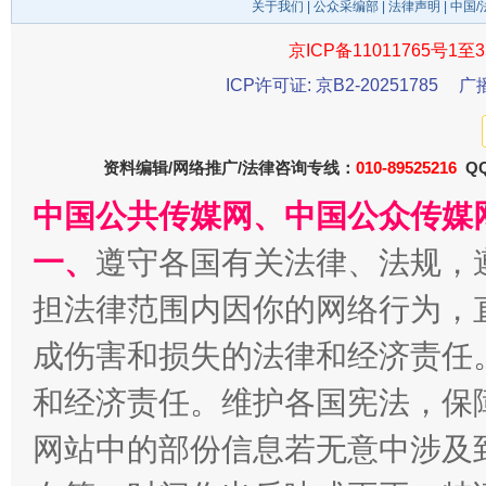
关于我们
|
公众采编部
|
法律声明
| 中国
京ICP备11011765号1至3
ICP许可证: 京B2-20251785
广
千年窑火 生生不息
一
资料编辑/网络推广/法律咨询专线：
010-89525216
QQ
中国公共传媒网、中国公众传媒
一、
遵守各国有关法律、法规，
担法律范围内因你的网络行为，
成伤害和损失的法律和经济责任
和经济责任。维护各国宪法，保
揭开“小金库”的免责幌子
网站中的部份信息若无意中涉及