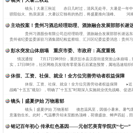
镜头丨大暑三秋近
镜头丨大暑三秋近 赤日几时过，清风无处寻。大暑是一年中
骄阳似火、热浪滚滚，大暑以它独有的热烈，将盛夏推向顶峰。 河南省
主动投案！贵州习酒总经理助理、酒旅融合发展部部长谢
贵州习酒股份有限公司总经理助理、酒旅融合发展部部长谢远
贵州省纪委监委派驻习酒集团纪检监察组、汇川区纪委监委消息：贵州习酒
彭水突发山体崩塌 重庆市委、市政府：高度重视
情况通报 7月17日9时8分，重庆彭水县汉葭街道突发山体崩塌
实，17日8时许，社区网格员发现有零星落石后紧急预警，属地迅速组织6
休假、工资、社保、就业！全方位完善劳动者权益保障
休假、工资、社保、就业！全方位完善劳动者权益保障 ▸近日
战略"十五五"规划》，明确了"十五五"时期深入实施就业优先战略、促进高
镜头丨盛夏伊始 万物葱郁
镜头丨盛夏伊始 万物葱郁 倏忽温风至，因循小暑来。暑气缓
意蓬勃生长。此时，气温攀升却未至酷热顶峰，荷塘盛放、蝉声四起，田间
铭记百年初心 传承红色基因——元创艺美育学院庆“七一”