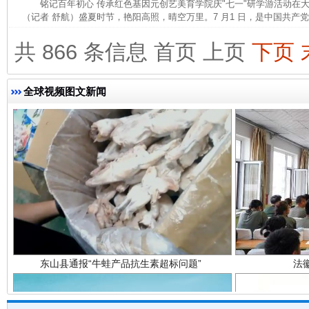
铭记百年初心 传承红色基因元创艺美育学院庆"七一"研学游活动
完善运行机制助力责任有效落实
一纸欠条
（记者 舒航）盛夏时节，艳阳高照，晴空万里。7 月1 日，是中国共产党建
共 866 条信息
首页
上页
下页
全球视频图文新闻
东山县通报“牛蛙产品抗生素超标问题”
法