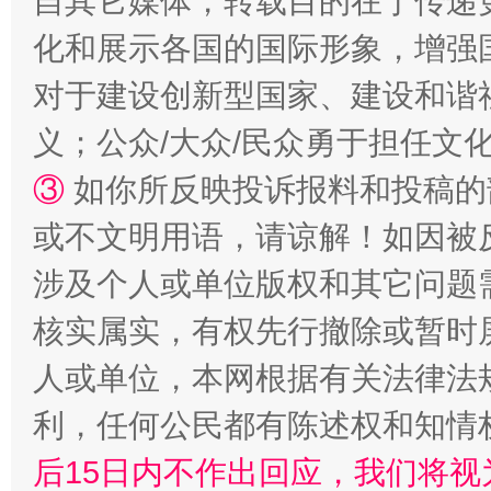
自其它媒体，转载目的在于传递
化和展示各国的国际形象，增强
完善运行机制助力责任有效落实
一纸欠条
对于建设创新型国家、建设和谐
义；公众/大众/民众勇于担任文
③
如你所反映投诉报料和投稿的
或不文明用语，请谅解！如因被
涉及个人或单位版权和其它问题
核实属实，有权先行撤除或暂时
东山县通报“牛蛙产品抗生素超标问题”
法
人或单位，本网根据有关法律法
利，任何公民都有陈述权和知情
后15日内不作出回应，我们将视