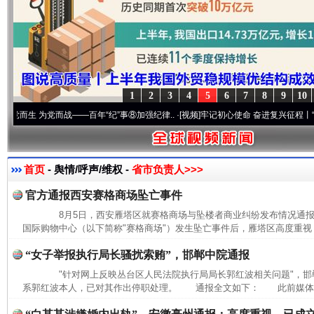
1
2
3
4
5
6
7
8
9
10
 为党而战——百年“纪”事⑧加强纪律..
·[视频]
牢记初心使命 奋进复兴征程丨“转折之城”
首页
- 舆情/呼声/维权 -
省市负责人>>>
官方通报西安赛格商场坠亡事件
8月5日，西安雁塔区就赛格商场与坠楼者商业纠纷发布情况通
国际购物中心（以下简称"赛格商场"）发生坠亡事件后，雁塔区高度重视，
“女子举报执行局长骚扰索贿”，邯郸中院通报
"针对网上反映丛台区人民法院执行局局长郭红波相关问题"，邯
系郭红波本人，已对其作出停职处理。 通报全文如下： 此前媒体报