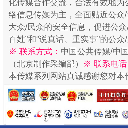
化传媒合作交流，合法有效地为公
络信息传媒为主，全面贴近公众/
大众/民众的安全信息，促进公众
百姓”和“说真话、重实事”的公众
※ 联系方式：
中国公共传媒/中
（北京制作采编部）
※ 联系电话
受贿1.44亿！段成刚被判无期
从幼儿
本传媒系列网站真诚感谢您对本