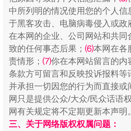
中所列明的情况使用您的个人信
于黑客攻击、电脑病毒侵入或政
在本网的企业、公司网站和共同
致的任何事态后果；
⑹
本网在各
国家大学科技园优化重塑工作
责情形；
⑺
你在本网站留言的内
条款方可留言和反映投诉报料等
并承担一切因您的行为而直接或
网只是提供公众/大众/民众话语
网有关规定将不定期更新本声明
三、关于网络版权权属问题：
扯下公款旅游的“隐身衣”
如何以同