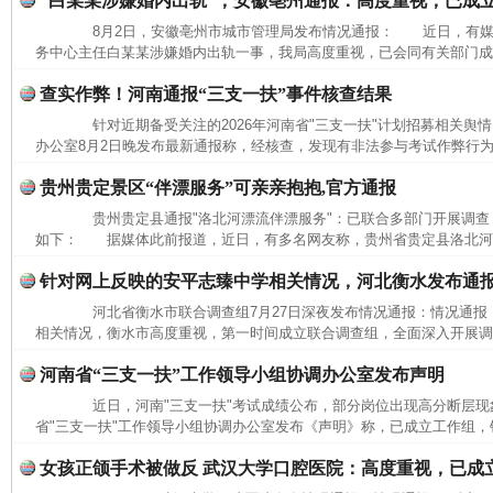
“白某某涉嫌婚内出轨”，安徽亳州通报：高度重视，已成
8月2日，安徽亳州市城市管理局发布情况通报： 近日，有媒
务中心主任白某某涉嫌婚内出轨一事，我局高度重视，已会同有关部门成立
查实作弊！河南通报“三支一扶”事件核查结果
完善运行机制助力责任有效落实
一纸欠条
针对近期备受关注的2026年河南省"三支一扶"计划招募相关舆情
办公室8月2日晚发布最新通报称，经核查，发现有非法参与考试作弊行为
贵州贵定景区“伴漂服务”可亲亲抱抱,官方通报
贵州贵定县通报"洛北河漂流伴漂服务"：已联合多部门开展调查
如下： 据媒体此前报道，近日，有多名网友称，贵州省贵定县洛北河（
针对网上反映的安平志臻中学相关情况，河北衡水发布通
河北省衡水市联合调查组7月27日深夜发布情况通报：情况通
相关情况，衡水市高度重视，第一时间成立联合调查组，全面深入开展调查
河南省“三支一扶”工作领导小组协调办公室发布声明
近日，河南"三支一扶"考试成绩公布，部分岗位出现高分断层现象
东山县通报“牛蛙产品抗生素超标问题”
法
省"三支一扶"工作领导小组协调办公室发布《声明》称，已成立工作组，针
女孩正颌手术被做反 武汉大学口腔医院：高度重视，已成