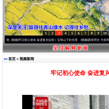
1
2
3
4
5
6
7
8
9
10
频]
牢记初心使命 奋进复兴征程丨宝塔山下好光景..
·[视频]
因党而生 为党而战——百年“
首页
»
视频新闻
牢记初心使命 奋进复