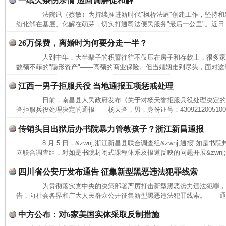
一纸欠条伤亲情 巡回调解促和解
法院讯（蔡敏）为持续推进新时代"枫桥法庭"创建工作，坚持和发
纷化解在基层、化解在萌芽，切实打通司法便民服务"最后一公里"。近日，
26万保费，离婚时为何要分走一半？
人到中年，大半辈子的积蓄往往不仅压在房子和存款上，很多家
数额不菲的"隐形资产"——高额的商业保险。但当婚姻走到尽头，面对这笔
江西一男子拒服兵役 当地通报五项惩戒处理
日前，南昌县人民政府发布《关于对杨天誉拒服兵役处理决定的
誉拒服兵役处理决定的通报 杨天誉，男，身份证号：43092120051009*
传销头目出狱后办书院暴力管教孩子？浙江新昌通报
8 月 5 日，&zwnj;浙江新昌县联合调查组&zwnj;通报"如是
立联合调查组，对如是书院封闭式课程体系及报道反映的问题开展&zwnj;
四川省公安厅发布通告 征集新型黑恶违法犯罪线索
为贯彻落实党中央的决策部署严厉打击新型黑恶势力违法犯罪，8
告，向社会各界和广大人民群众公开征集新型黑恶违法犯罪线索。 通告
中方公布：对6家美国实体采取反制措施