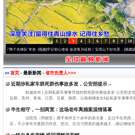
1
2
3
4
5
6
7
8
9
10
个先锋队”本色
·[视频]
牢记初心使命 奋进复兴征程丨宝塔山下好光景..
·[视频]
因党而生 
首页
- 最新新闻 -
省市负责人>>>
近期涉私家车群死群伤事故多发，公安部提示→
权威发布 | 近期私家车肇事导致的群死群伤事故多发 公安部
近期，贵州、青海、江西、甘肃、陕西、云南相继发生6起私家车肇事导致
半生相守，一别两宽：这场老年离婚案温情落幕
法院讯（阿丽亚）携手相伴五十余年的老夫妻，走过半生风雨，
后，不少老年夫妻因为作息、想法、生活习惯差距越来越大，难以继续共同