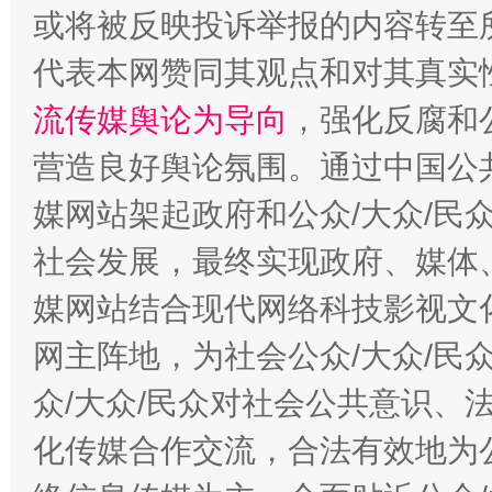
或将被反映投诉举报的内容转至
代表本网赞同其观点和对其真实
流传媒舆论为导向
，强化反腐和
营造良好舆论氛围。通过中国公共
媒网站架起政府和公众/大众/民
社会发展，最终实现政府、媒体、
东山县通报“牛蛙产品抗生素超标问题”
法
媒网站结合现代网络科技影视文
网主阵地，为社会公众/大众/民
众/大众/民众对社会公共意识、
化传媒合作交流，合法有效地为公