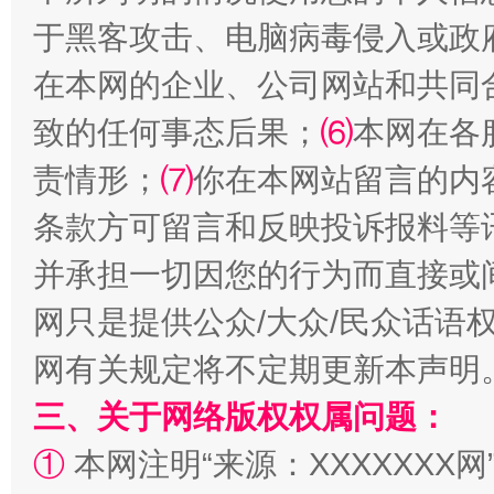
全民健身五年计划来了！等你上场
于黑客攻击、电脑病毒侵入或政
在本网的企业、公司网站和共同
致的任何事态后果；
⑹
本网在各
责情形；
⑺
你在本网站留言的内
条款方可留言和反映投诉报料等
并承担一切因您的行为而直接或
阿坝州三大球赛在茂县开幕
规模最
网只是提供公众/大众/民众话语
网有关规定将不定期更新本声明
三、关于网络版权权属问题：
①
本网注明“来源：XXXXXXX网