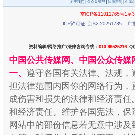
关于我们
|
公众采编部
|
法律声明
| 中国
京ICP备11011765号1至3
ICP许可证: 京B2-20251785
广
千年窑火 生生不息
一
资料编辑/网络推广/法律咨询专线：
010-89525216
QQ
中国公共传媒网、中国公众传媒
一、
遵守各国有关法律、法规，
担法律范围内因你的网络行为，
成伤害和损失的法律和经济责任
和经济责任。维护各国宪法，保
揭开“小金库”的免责幌子
网站中的部份信息若无意中涉及