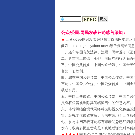
公众/公民/网民发表评论感言须知：
★
公众/公民/网民发表评论感言仅供网友表达个人看法
闻Chinese legal system new
受贿1.44亿！段成刚被判无期
一、遵守各国有关法律、法规，同时遵守《
互
二、尊重网上道德，承担一切因您的行为而直
三、中国公共传媒、中国公众传媒、中国全民传媒China 
言的一切权利。
四、您在中国公共传媒、中国公众传媒、中国全民传媒Chin
言论，中国公共传媒、中国公众传媒、中国全民传媒China
载或引用。
五、中国公共传媒、中国公众传媒、中国全民传媒China 
员有权保留或删除其管辖留言中的任意内容。
六、本传媒结合现代网络科技影视文化传媒的新
策、影视文化传媒交流。合法有效地为公众服
七、参与本网发表评论感言即表明您已经阅读并
全民健身五年计划来了！等你上
发布，敬请多提宝贵意见！真诚感谢您对本传
★★★★★
中国/公众/公共/全民/法治/法制/新闻