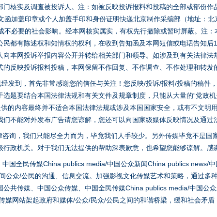
部门核实及调查被投诉人。注：如被反映投诉报料和投稿的全部或部份作
面文函加盖印章或个人加盖手印和身份证明快递北京制作采编部（地址：北
避免造成不必要的社会影响。经本网核实属实，有权先行撤除或暂时屏蔽。注
公民都有陈述权和知情权的权利，在收到告知函及本网短信或电话告知后1
人向本网投诉举报内容公开并转给相关部门和领导。如涉及到有关法律法
式的反映投诉报料投稿，本网保留不作回复、不作调查、不作处理和转发
稿已经发到，首先非常感谢您的信任与关注！您反映/投诉/报料/投稿的稿
选题要结合本国法律法规和有关文件及规章制度，只能从大量的“党政机关部
您提供的内容最终并不适合本国法律法规或涉及本国国家安全，或有不文明
我们不能对外发布广告请您谅解，您还可以向国家级媒体反映情况及通过
律咨询，我们只能尽全力而为，毕竟我们人手较少。另外传媒毕竟不是国
级行政机关。对于我们无法提供的帮助深表歉意，也希望您能够谅解。感
hina publics media/中国公众新闻China publics news/中国法制
之间公众/公民的沟通、信息交流。加强影视文化传媒艺术和策略，通过多
、中国公众传媒、中国全民传媒China publics media/中国公众新闻Chi
tem news等传媒网站架起政府和媒体/公众/民众/公民之间的和谐桥梁，缓和
实
一纸欠条伤亲情 巡回调解促和解..