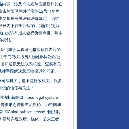
品内容，涉及个人或单位版权和其它
京市朝阳区朝外雅宝路12号（华声
：本网根据有关法律法规规定，为维
5日内不作出回应的，我们将视为
规由投诉举报人全权负责承担。与本
的权利。
件，我们将会认真研究核实稿件内容的
门/政法系统/社会团体/公众/公
用语和通讯无法联系核验、查实有关
法律手段解决您反映投诉的问题。
家司法机关，也不是行政机关，很多
谢您的信任与关注！
新闻Chinese legal system
种传播形态传播主流舆论，为中国和
na publics news/中国法制
社会矛盾！最终实现政府、媒体、公众三者
行业协会接连发公告