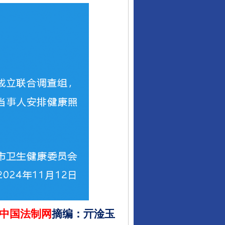
中国法制网
摘编
：
亓淦玉