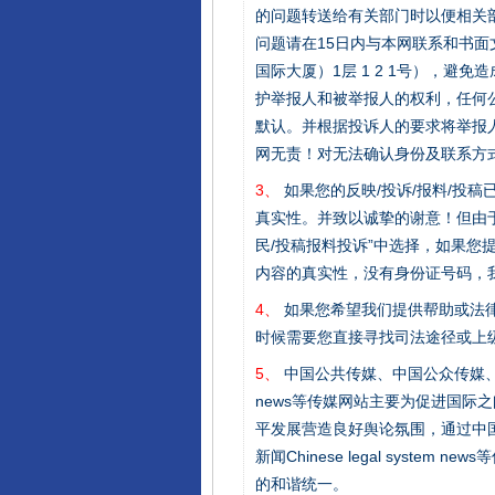
的问题转送给有关部门时以便相关
问题请在15日内与本网联系和书
国际大厦）1层 1 2 1号），
护举报人和被举报人的权利，任何
默认。并根据投诉人的要求将举报
网无责！对无法确认身份及联系方
3、
如果您的反映/投诉/报料/投
真实性。并致以诚挚的谢意！但由于
民/投稿报料投诉”中选择，如果
内容的真实性，没有身份证号码，
4、
如果您希望我们提供帮助或法
时候需要您直接寻找司法途径或上
5、
中国公共传媒、中国公众传媒、中国全民传媒C
news等传媒网站主要为促进国际
平发展营造良好舆论氛围，通过中国公共传媒
新闻Chinese legal sys
的和谐统一。
完善运行机制助力责任有效落