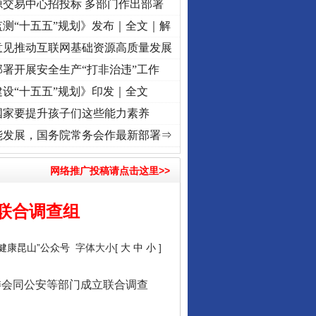
源交易中心招投标 多部门作出部署
测“十五五”规划》发布｜全文｜解
意见推动互联网基础资源高质量发展
署开展安全生产“打非治违”工作
设“十五五”规划》印发｜全文
国家要提升孩子们这些能力素养
牢记初心使命 奋进复兴征程丨“转折之城”激荡..
·[视频]
牢记初心使命 奋进复兴征程丨红船
能发展，国务院常务会作最新部署⇒
网络推广投稿请点击这里>>
联合调查组
“健康昆山”公众号
字体大小[
大
中
小
]
会同公安等部门成立联合调查