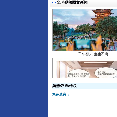
全球视频图文新闻
千年窑火 生生不息
舆情/呼声/维权
揭开“小金库”的免责幌子
发表感言：