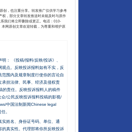
重原创，也注重分享。转发推广仅供学习参考
产权，部分文章转发推送时未能及时与原作
联系我们将立即删除或更正。电话：010-
2 1号。本网原创文章欢迎转载，为尊重和维护原
站严肃声明： 《投稿/报料/反映/投诉》、
网观点。反映投诉报料如有不实，反
法范围内及规章制度行使你的言论自
立承担法律、民事、经济及侵权责
稿的责任。反映投诉报料人的稿件
众/公民反映投诉报料投稿的影视/
s/中国法制新闻Chinese legal
责任。
的真实姓名、身份证号码、单位、通
容的真实性。代理部将你所反映投诉