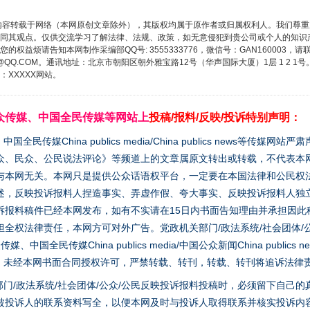
内容转载于网络（本网原创文章除外），其版权均属于原作者或归属权利人。我们尊
同其观点。仅供交流学习了解法律、法规、政策，如无意侵犯到贵公司或个人的知识
权益烦请告知本网制作采编部QQ号: 3555333776，微信号：GAN160003，请
3776@QQ.COM。通讯地址：北京市朝阳区朝外雅宝路12号（华声国际大厦）1层 1 
XXXXX网站。
众传媒、中国全民传媒等网站上
投稿/报料/反映/投诉特别声明：
媒China publics media/China publics news等传媒网
众、民众、公民说法评论》等频道上的文章属原文转出或转载，不代表本
与本网无关。本网只是提供公众话语权平台，一定要在本国法律和公民权
述，反映投诉报料人捏造事实、弄虚作假、夸大事实、反映投诉报料人独
诉报料稿件已经本网发布，如有不实请在15日内书面告知理由并承担因此
全权法律责任，本网方可对外广告。党政机关部门/政法系统/社会团体/公
全民传媒China publics media/中国公众新闻China publics new
家版权。未经本网书面合同授权许可，严禁转载、转刊，转载、转刊将追诉法律
门/政法系统/社会团体/公众/公民反映投诉报料投稿时，必须留下自己
被投诉人的联系资料写全，以便本网及时与投诉人取得联系并核实投诉内