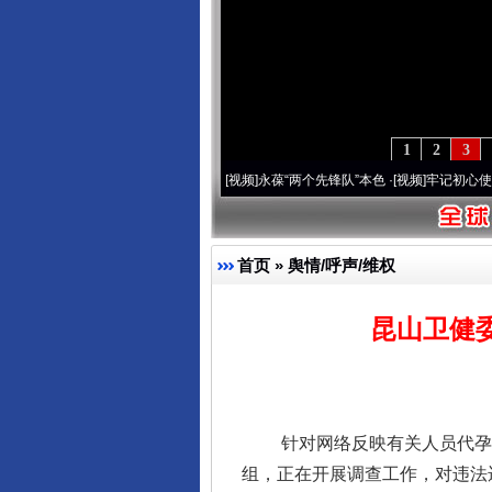
1
2
3
周年 深刻改变雪域高原..
·[视频]
永葆“两个先锋队”本色
·[视频]
牢记初心使命 奋进复兴
首页
»
舆情/呼声/维权
昆山卫健
针对网络反映有关人员代孕流
组，正在开展调查工作，对违法