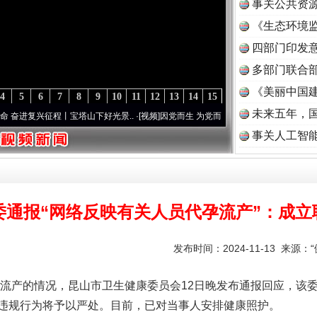
事关公共资
《生态环境监
读
四部门印发
多部门联合部
《美丽中国建
4
5
6
7
8
9
10
11
12
13
14
15
未来五年，
征程丨宝塔山下好光景..
·[视频]
因党而生 为党而战——百年“纪”事⑧加强纪律..
·[视频]
事关人工智
委通报“网络反映有关人员代孕流产”：成立
发布时间：2024-11-13 来源：
产的情况，昆山市卫生健康委员会12日晚发布通报回应，该委
违规行为将予以严处。目前，已对当事人安排健康照护。