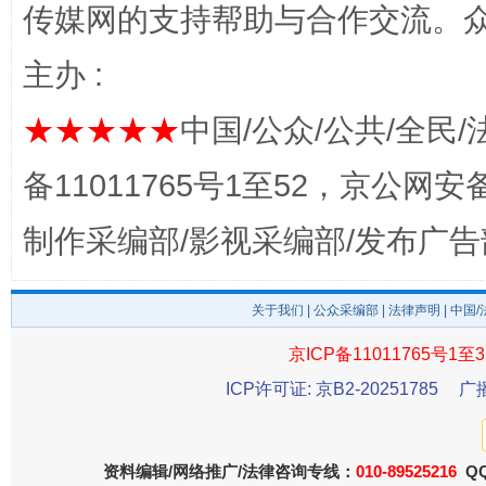
传媒网的支持帮助与合作交流。
主办 :
完善运行机制助力责任有效落实
一纸欠条
★★★★★
中国/公众/公共/全民/
备11011765号1至52，京公网安备：
制作采编部/影视采编部/发布广告
关于我们
|
公众采编部
|
法律声明
| 中国
京ICP备11011765号1至3
ICP许可证: 京B2-20251785
广
东山县通报“牛蛙产品抗生素超标问题”
法
资料编辑/网络推广/法律咨询专线：
010-89525216
QQ