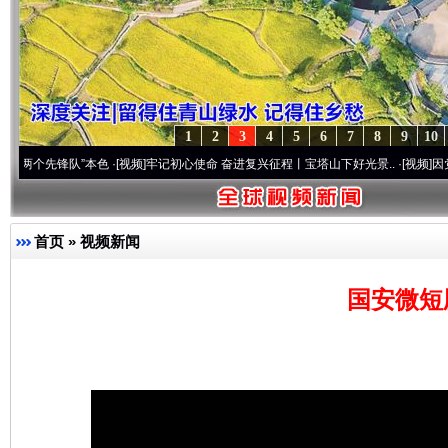
1
2
3
4
5
6
7
8
9
10
锋队”本色
·[视频]
牢记初心使命 奋进复兴征程丨宝塔山下好光景..
·[视频]
因党而生 为党
首页
»
视频新闻
国安微短