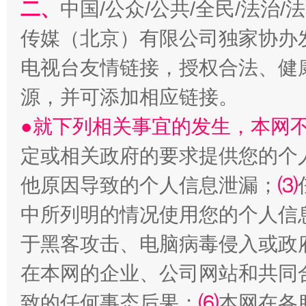
二、
中国/公众/公共/全民/法治
传媒（北京）有限公司独家协办
电视台友情链接，授权合法、健
源，并可添加相应链接。
●就下列相关事宜的发生，本网
定或相关政府的要求提供您的个
受贿1.44亿！段成刚被判无期
从幼儿
他原因导致的个人信息泄漏；
⑶
中所列明的情况使用您的个人信
于黑客攻击、电脑病毒侵入或政
在本网的企业、公司网站和共同
致的任何事态后果；
⑹
本网在各