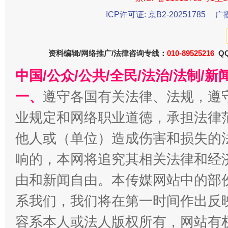
ICP许可证: 京B2-20251785
广
东山县通报“牛蛙产品抗生素超标问题”
法
资料编辑/网络推广/法律咨询专线：
010-89525216
QQ
中国/公众/公共/全民/法治/法制/
一、
遵守各国有关法律、法规，遵
业规定和网络职业道德，承担法律
他人或（单位）造成伤害和损失的
响的，本网将追究其相关法律和经
千年窑火 生生不息
一
由和新闻自由。本传媒网站中的部
系我们，我们将在第一时间作出反
容系本人或法人版权所有，网站有