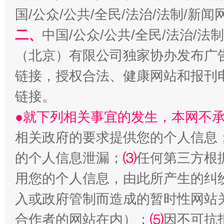
国/公众/公共/全民/法治/法制/新
二、
中国/公众/公共/全民/法治/
（北京）有限公司独家协办发布广
揭开“小金库”的免责幌子
链接，授权合法、健康网站和报刊
链接。
●就下列相关事宜的发生，本网不
相关政府的要求提供您的个人信息
的个人信息泄漏；
⑶
任何第三方根
用您的个人信息，由此所产生的纠
入或政府管制而造成的暂时性网站
受贿1.44亿！段成刚被判无期
从幼儿
合作者的网站在内）；
⑸
因不可抗