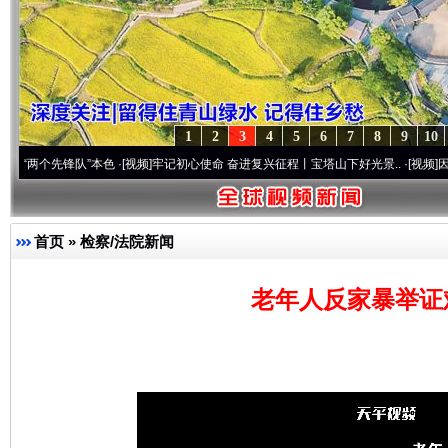
1
2
3
4
5
6
7
8
9
10
先锋队”本色
·[视频]
牢记初心使命 奋进复兴征程丨宝塔山下好光景..
·[视频]
因党而生 为
首页
»
检察/法院新闻
老年人反家暴举证