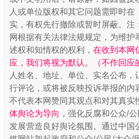
人或单位版权和其它问题需即时在
实，有权先行撤除或暂时屏蔽。注
网根据有关法律法规规定，为维护
扯下公款旅游的“隐身衣”
如何以同
述权和知情权的权利，
在收到本网
应，我们将视为默认。（不作回应
人姓名、地址、单位、实名公布，让
行评论，或将被反映投诉举报的内
不代表本网赞同其观点和对其真实
体舆论为导向
，强化反腐和公众/公
“蜀中异人”王建安的艺术幻境
发展营造良好舆论氛围。通过中国公
媒网站架起政府和公众/公民/大众