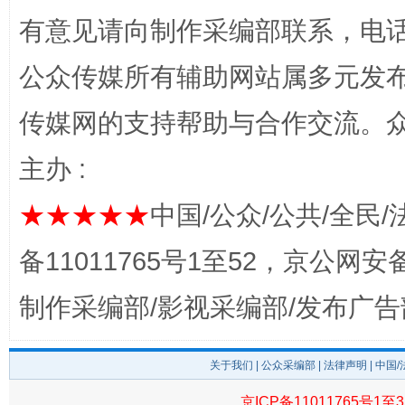
有意见请向制作采编部联系，电话：0
公众传媒所有辅助网站属多元发
传媒网的支持帮助与合作交流。
主办 :
★★★★★
中国/公众/公共/全民/
完善运行机制助力责任有效落实
一纸欠条
备11011765号1至52，京公网安备：
制作采编部/影视采编部/发布广告
关于我们
|
公众采编部
|
法律声明
| 中国
京ICP备11011765号1至3