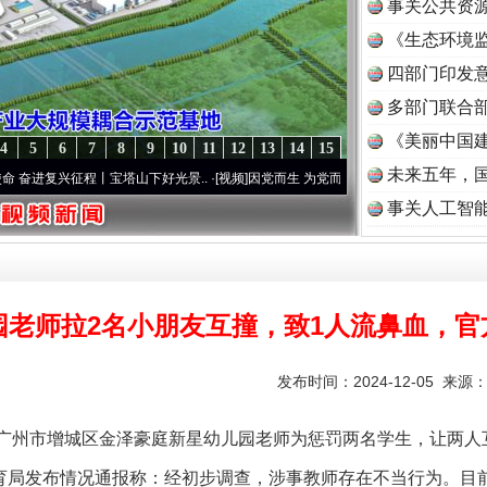
事关公共资
《生态环境监
读
四部门印发
多部门联合部
《美丽中国建
4
5
6
7
8
9
10
11
12
13
14
15
未来五年，
征程丨宝塔山下好光景..
·[视频]
因党而生 为党而战——百年“纪”事⑧加强纪律..
·[视频]
事关人工智
园老师拉2名小朋友互撞，致1人流鼻血，官
发布时间：2024-12-05 来源
州市增城区金泽豪庭新星幼儿园老师为惩罚两名学生，让两人
局发布情况通报称：经初步调查，涉事教师存在不当行为。目