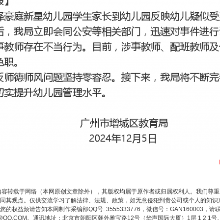
内容转载于网络（本网原创文章除外），其版权均属于原作者或归属权利人。我们尊
同其观点。仅供交流学习了解法律、法规、政策，如无意侵犯到贵公司或个人的知识
权益烦请告知本网制作采编部QQ号: 3555333776，微信号：GAN160003，请
3776@QQ.COM。通讯地址：北京市朝阳区朝外雅宝路12号（华声国际大厦）1层 1 