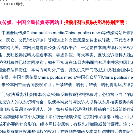
XXXXX网站。
众传媒、中国全民传媒等网站上
投稿/报料/反映/投诉特别声明：
媒China publics media/China publics news等传媒网
众、民众、公民说法评论》等频道上的文章属原文转出或转载，不代表本
与本网无关。本网只是提供公众话语权平台，一定要在本国法律和公民权
述，反映投诉报料人捏造事实、弄虚作假、夸大事实、反映投诉报料人独
诉报料稿件已经本网发布，如有不实请在15日内书面告知理由并承担因此
全权法律责任，本网方可对外广告。党政机关部门/政法系统/社会团体/公
全民传媒China publics media/中国公众新闻China publics new
家版权。未经本网书面合同授权许可，严禁转载、转刊，转载、转刊将追诉法律
门/政法系统/社会团体/公众/公民反映投诉报料投稿时，必须留下自己
被投诉人的联系资料写全，以便本网及时与投诉人取得联系并核实投诉内
部门核实及调查被投诉人。注：如被反映投诉报料和投稿的全部或部份作
面文函加盖印章或个人加盖手印和身份证明快递北京制作采编部（地址：北
避免造成不必要的社会影响。经本网核实属实，有权先行撤除或暂时屏蔽。注
公民都有陈述权和知情权的权利，在收到告知函及本网短信或电话告知后1