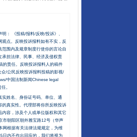
站严肃声明： 《投稿/报料/反映/投诉》、
网观点。反映投诉报料如有不实，反
法范围内及规章制度行使你的言论自
立承担法律、民事、经济及侵权责
稿的责任。反映投诉报料人的稿件
众/公民反映投诉报料投稿的影视/
s/中国法制新闻Chinese legal
责任。
的真实姓名、身份证号码、单位、通
容的真实性。代理部将你所反映投诉
品内容，涉及个人或单位版权和其它
京市朝阳区朝外雅宝路12号（华声
：本网根据有关法律法规规定，为维
5日内不作出回应的，我们将视为