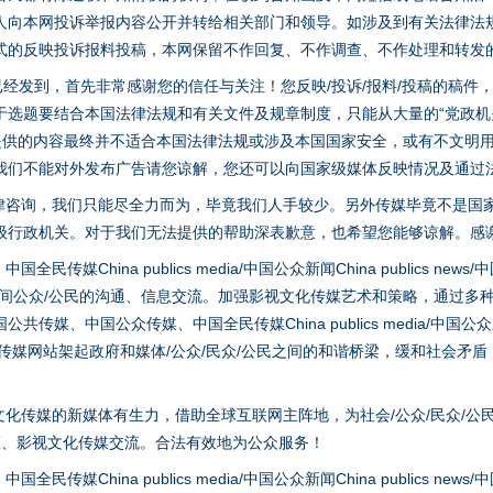
人向本网投诉举报内容公开并转给相关部门和领导。如涉及到有关法律法
式的反映投诉报料投稿，本网保留不作回复、不作调查、不作处理和转发
稿已经发到，首先非常感谢您的信任与关注！您反映/投诉/报料/投稿的稿
选题要结合本国法律法规和有关文件及规章制度，只能从大量的“党政机关部
您提供的内容最终并不适合本国法律法规或涉及本国国家安全，或有不文明
我们不能对外发布广告请您谅解，您还可以向国家级媒体反映情况及通过
律咨询，我们只能尽全力而为，毕竟我们人手较少。另外传媒毕竟不是国
级行政机关。对于我们无法提供的帮助深表歉意，也希望您能够谅解。感
hina publics media/中国公众新闻China publics news/中国法制
之间公众/公民的沟通、信息交流。加强影视文化传媒艺术和策略，通过多
、中国公众传媒、中国全民传媒China publics media/中国公众新闻Chi
tem news等传媒网站架起政府和媒体/公众/民众/公民之间的和谐桥梁，缓和
实
行业协会接连发公告
化传媒的新媒体有生力，借助全球互联网主阵地，为社会/公众/民众/公
策、影视文化传媒交流。合法有效地为公众服务！
hina publics media/中国公众新闻China publics news/中国法制