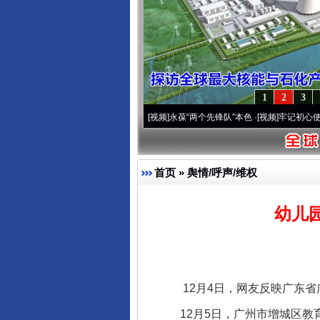
1
2
3
0周年 深刻改变雪域高原..
·[视频]
永葆“两个先锋队”本色
·[视频]
牢记初心使命 奋进复兴
首页
»
舆情/呼声/维权
幼儿
12月4日，网友反映广东省广
12月5日，广州市增城区教育