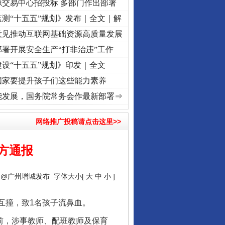
源交易中心招投标 多部门作出部署
测“十五五”规划》发布｜全文｜解
意见推动互联网基础资源高质量发展
署开展安全生产“打非治违”工作
设“十五五”规划》印发｜全文
国家要提升孩子们这些能力素养
牢记初心使命 奋进复兴征程丨“转折之城”激荡..
·[视频]
牢记初心使命 奋进复兴征程丨红
能发展，国务院常务会作最新部署⇒
网络推广投稿请点击这里>>
方通报
：
@广州增城发布
字体大小[
大
中
小
]
互撞，致1名孩子流鼻血。
前，涉事教师、配班教师及保育