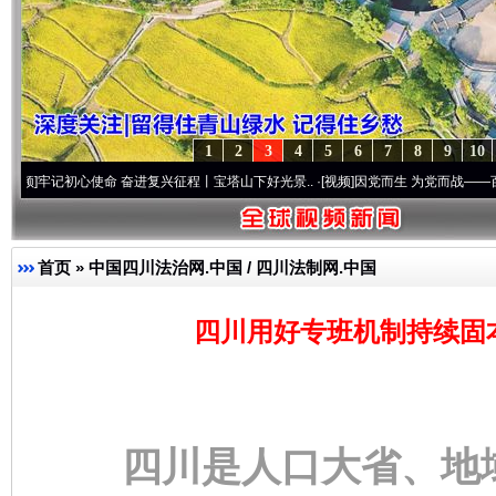
1
2
3
4
5
6
7
8
9
10
初心使命 奋进复兴征程丨宝塔山下好光景..
·[视频]
因党而生 为党而战——百年“纪”事⑧加
首页
»
中国四川法治网.中国 / 四川法制网.中国
四川用好专班机制持续固
四川是人口大省、地域