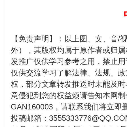
东山县通报“牛蛙产品抗生素超标问题”
法
【免责声明】：以上图、文、音/
外），其版权均属于原作者或归属
发推广仅供学习参考之用，禁止用
仅供交流学习了解法律、法规、政
权，部分文章转发推送时未能及时
千年窑火 生生不息
一
意侵犯到您的权益烦请告知本网制作采编
GAN160003，请联系我们将立即删
投稿邮箱：3555333776@QQ