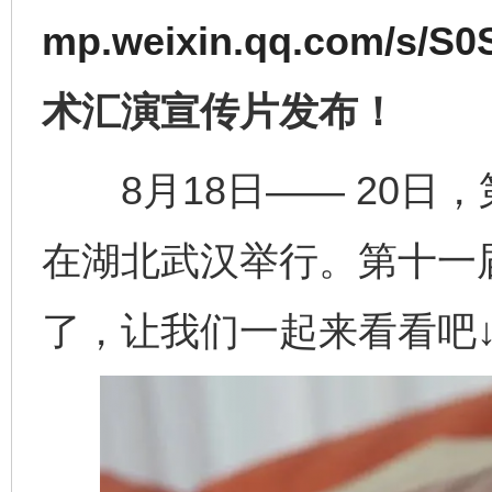
mp.weixin.qq.com/s/
术汇演宣传片发布！
完善运行机制助力责任有效落实
一纸欠条
8月18日—— 20日
在湖北武汉举行。第十一
了，让我们一起来看看吧↓
东山县通报“牛蛙产品抗生素超标问题”
法