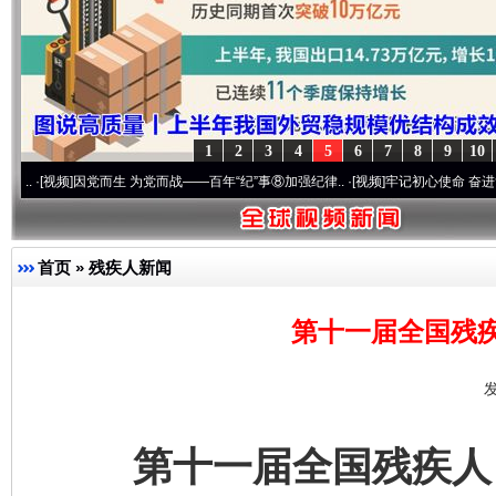
1
2
3
4
5
6
7
8
9
10
]
因党而生 为党而战——百年“纪”事⑧加强纪律..
·[视频]
牢记初心使命 奋进复兴征程丨“转
首页
»
残疾人新闻
第十一届全国残
发
第十一届全国残疾人