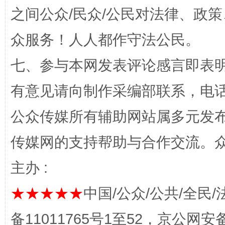
之间公众/民众/公民对法律、政
众服务！人人都作守法公民。
七、参与本网发表评论感言即表明
千年窑火 生生不息
一
有意见请向制作采编部联系，电话：0
公众传媒所有辅助网站属多元发
传媒网的支持帮助与合作交流。
主办 :
★★★★★
中国/公众/公共/全民/
备11011765号1至52，京公网安备：
揭开“小金库”的免责幌子