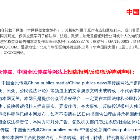
中国
内容转载于网络（本网原创文章除外），其版权均属于原作者或归属权利人。我们尊
同其观点。仅供交流学习了解法律、法规、政策，如无意侵犯到贵公司或个人的知识
权益烦请告知本网制作采编部QQ号: 3555333776，微信号：GAN160003，请
3776@QQ.COM。通讯地址：北京市朝阳区朝外雅宝路12号（华声国际大厦）1层 1 
XXXXX网站。
众传媒、中国全民传媒等网站上
投稿/报料/反映/投诉特别声明：
媒China publics media/China publics news等传媒网
众、民众、公民说法评论》等频道上的文章属原文转出或转载，不代表本
与本网无关。本网只是提供公众话语权平台，一定要在本国法律和公民权
述，反映投诉报料人捏造事实、弄虚作假、夸大事实、反映投诉报料人独
诉报料稿件已经本网发布，如有不实请在15日内书面告知理由并承担因此
全权法律责任，本网方可对外广告。党政机关部门/政法系统/社会团体/公
全民传媒China publics media/中国公众新闻China publics new
家版权。未经本网书面合同授权许可，严禁转载、转刊，转载、转刊将追诉法律