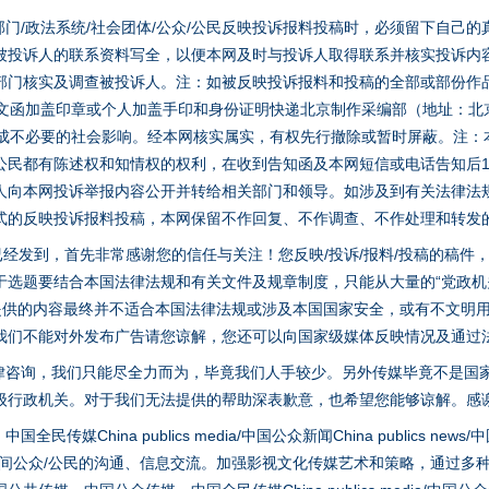
门/政法系统/社会团体/公众/公民反映投诉报料投稿时，必须留下自己
被投诉人的联系资料写全，以便本网及时与投诉人取得联系并核实投诉内
部门核实及调查被投诉人。注：如被反映投诉报料和投稿的全部或部份作
面文函加盖印章或个人加盖手印和身份证明快递北京制作采编部（地址：北
避免造成不必要的社会影响。经本网核实属实，有权先行撤除或暂时屏蔽。注
公民都有陈述权和知情权的权利，在收到告知函及本网短信或电话告知后1
人向本网投诉举报内容公开并转给相关部门和领导。如涉及到有关法律法
式的反映投诉报料投稿，本网保留不作回复、不作调查、不作处理和转发
稿已经发到，首先非常感谢您的信任与关注！您反映/投诉/报料/投稿的稿
选题要结合本国法律法规和有关文件及规章制度，只能从大量的“党政机关部
您提供的内容最终并不适合本国法律法规或涉及本国国家安全，或有不文明
我们不能对外发布广告请您谅解，您还可以向国家级媒体反映情况及通过
律咨询，我们只能尽全力而为，毕竟我们人手较少。另外传媒毕竟不是国
级行政机关。对于我们无法提供的帮助深表歉意，也希望您能够谅解。感
hina publics media/中国公众新闻China publics news/中国法制
之间公众/公民的沟通、信息交流。加强影视文化传媒艺术和策略，通过多