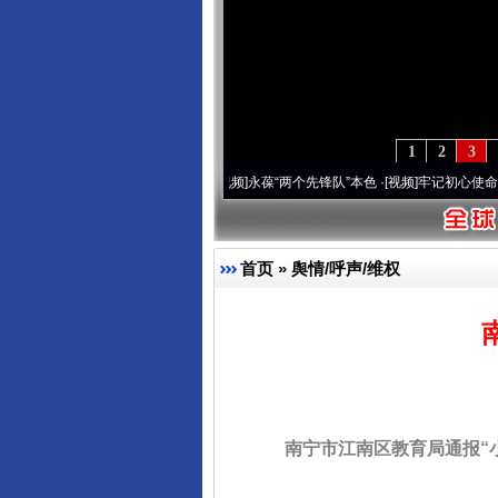
1
2
3
周年 深刻改变雪域高原..
·[视频]
永葆“两个先锋队”本色
·[视频]
牢记初心使命 奋进复兴
首页
»
舆情/呼声/维权
南宁市江南区教育局通报“小