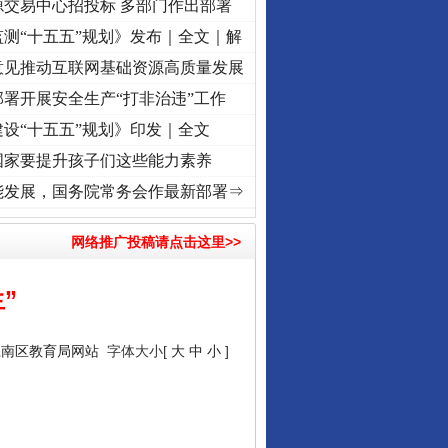
源交易中心招投标 多部门作出部署
测“十五五”规划》发布｜全文｜解
意见推动互联网基础资源高质量发展
署开展安全生产“打非治违”工作
设“十五五”规划》印发｜全文
国家要提升孩子们这些能力素养
牢记初心使命 奋进复兴征程丨“转折之城”激荡..
·[视频]
牢记初心使命 奋进复兴征程丨红船
能发展，国务院常务会作最新部署⇒
网络推广投稿请点击这里>>
”
江南区教育局网站
字体大小[
大
中
小
]