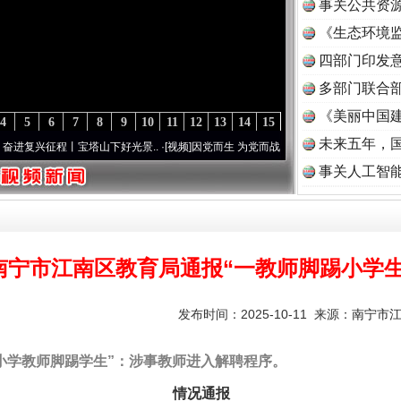
事关公共资
《生态环境监
读
四部门印发
多部门联合部
《美丽中国建
4
5
6
7
8
9
10
11
12
13
14
15
未来五年，
征程丨宝塔山下好光景..
·[视频]
因党而生 为党而战——百年“纪”事⑧加强纪律..
·[视频]
事关人工智
南宁市江南区教育局通报“一教师脚踢小学生
发布时间：2025-10-11 来源：
南宁市
学教师脚踢学生”：涉事教师进入解聘程序。
情况通报