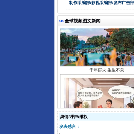
制作采编部/影视采编部/发布广告部
全球视频图文新闻
千年窑火 生生不息
舆情/呼声/维权
揭开“小金库”的免责幌子
发表感言：