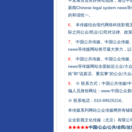
平发展营造良好舆论氛围，通过中国公共传媒
新闻Chinese legal sys
完善运行机制助力责任有效落
的和谐统一。
6、
本传媒结合现代网络科技影视文
际之间公众/民众/公民对法律、政
7、
中国公共传媒、中国公众传媒、中国全民传媒C
news等传媒网站将尽最大努力，
8、
中国公共传媒、中国公众传媒、中国全民传媒C
news等传媒网站全面贴近公众/大
姓”和“说真话、重实事”的公众/大
9、
※ 联系方式：中国公共传媒/中
编人员身份网址：www.中国公众新闻
东山县通报“牛蛙产品抗生素超标问
※ 联系电话：010-89525216。
本传媒系列网站公众传媒网所有辅
众全影视文化传媒（北京）有限公司
★★★★★
中国/公众/公共/全民/法