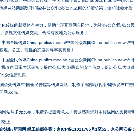
、中国公众传媒、中国全民传媒China publics media/中国公众新闻Chi
tem news等传媒网站架起政府和媒体/公众/民众/公民之间的和谐桥梁，缓和
实
一纸欠条伤亲情 巡回调解促和解..
化传媒的新媒体有生力，借助全球互联网主阵地，为社会/公众/民众/公
策、影视文化传媒交流。合法有效地为公众服务！
hina publics media/中国公众新闻China publics news/中国法制
以客观、公正、理性的态度探寻事实真相！
hina publics media/中国公众新闻China publics news/中国法制
众/民众的日常生活事实，提供公众/大众/民众的安全信息，促进公众/大众
众/民众信息现实。
国公众传媒/中国全民传媒等传媒网站（制作采编部/影视采编部/发布广告
网.com。
题”
法徽映军营 权益有保障
助网站属多元发布，敬请多提宝贵意见！真诚感谢您对本传媒网的支持帮
敬上 :
治/法制/新闻网 经工信部备案：京ICP备11011765号1至52，京公网安备：11