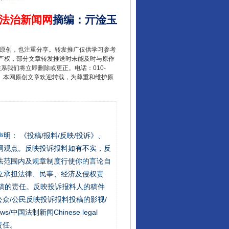
法治新闻网
摘编
：
亓淦玉
重原创，也注重分享。转发推广仅供学习参考
产权，部分文章转发推送时未能及时与原作
联系我们将立即删除或更正。电话：010-
2 1号。本网原创文章欢迎转载，为尊重和维护原
站严肃声明： 《投稿/报料/反映/投诉》、
网观点。反映投诉报料如有不实，反
法范围内及规章制度行使你的言论自
立承担法律、民事、经济及侵权责
稿的责任。反映投诉报料人的稿件
众/公民反映投诉报料投稿的影视/
s/中国法制新闻Chinese legal
责任。