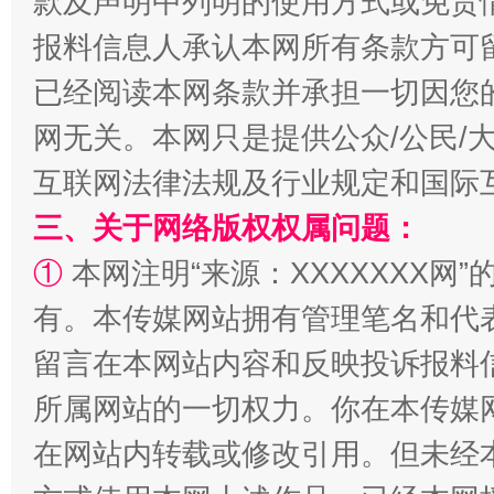
款及声明中列明的使用方式或免责
报料信息人承认本网所有条款方可
已经阅读本网条款并承担一切因您
网无关。本网只是提供公众/公民/
全民健身五年计划来了！等你上场
互联网法律法规及行业规定和国际
三、关于网络版权权属问题：
①
本网注明“来源：XXXXXXX网”
有。本传媒网站拥有管理笔名和代
留言在本网站内容和反映投诉报料
所属网站的一切权力。你在本传媒
在网站内转载或修改引用。但未经
阿坝州三大球赛在茂县开幕
规模最