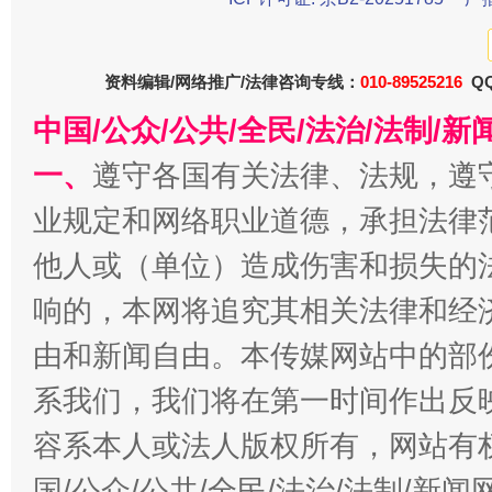
资料编辑/网络推广/法律咨询专线：
010-89525216
QQ
中国/公众/公共/全民/法治/法制/
一、
遵守各国有关法律、法规，遵
业规定和网络职业道德，承担法律
他人或（单位）造成伤害和损失的
千年窑火 生生不息
一
响的，本网将追究其相关法律和经
由和新闻自由。本传媒网站中的部
系我们，我们将在第一时间作出反
容系本人或法人版权所有，网站有
国/公众/公共/全民/法治/法制/新