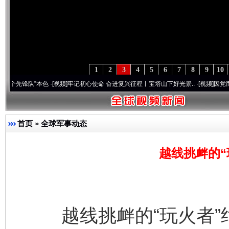
1
2
3
4
5
6
7
8
9
10
队”本色
·[视频]
牢记初心使命 奋进复兴征程丨宝塔山下好光景..
·[视频]
因党而生 为党而
首页
»
全球军事动态
越线挑衅的“
越线挑衅的“玩火者”