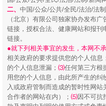
二、
中国/公众/公共/全民/法治/
揭开“小金库”的免责幌子
（北京）有限公司独家协办发布广
链接，授权合法、健康网站和报刊
链接。
●就下列相关事宜的发生，本网不
相关政府的要求提供您的个人信息
的个人信息泄漏；
⑶
任何第三方根
用您的个人信息，由此所产生的纠
受贿1.44亿！段成刚被判无期
从幼儿
入或政府管制而造成的暂时性网站
合作者的网站在内）；
⑸
因不可抗