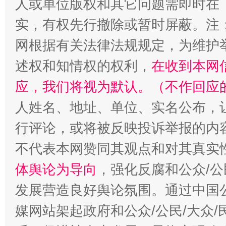
人或单位版权和其它问题需即时在
实，有权先行撤除或暂时屏蔽。注
扯下公款旅游的“隐身衣”
如何以同
网根据有关法律法规规定，为维护
述权和知情权的权利，
在收到本网
应，我们将视为默认。（不作回应
人姓名、地址、单位、实名公布，让
行评论，或将被反映投诉举报的内
不代表本网赞同其观点和对其真实
“蜀中异人”王建安的艺术幻境
体舆论为导向
，强化反腐和公众/公
发展营造良好舆论氛围。通过中国公
媒网站架起政府和公众/公民/大众