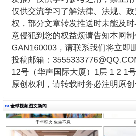
东山县通报“牛蛙产品抗生素超标问题”
法
仅供交流学习了解法律、法规、政
权，部分文章转发推送时未能及时
意侵犯到您的权益烦请告知本网制作采编
GAN160003，请联系我们将立即删
投稿邮箱：3555333776@QQ
12号（华声国际大厦）1层 1 2
原创权利，请转载时务必注明原创作
千年窑火 生生不息
一
全球视频图文新闻