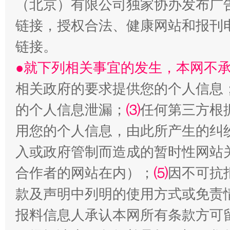
（北京）有限公司独家协办发布广
链接，授权合法、健康网站和报刊
链接。
揭开“小金库”的免责幌子
●就下列相关事宜的发生，本网不
相关政府的要求提供您的个人信息
的个人信息泄漏；
⑶
任何第三方根
用您的个人信息，由此所产生的纠
入或政府管制而造成的暂时性网站
合作者的网站在内）；
⑸
因不可抗
款及声明中列明的使用方式或免责
受贿1.44亿！段成刚被判无期
从幼儿
报料信息人承认本网所有条款方可