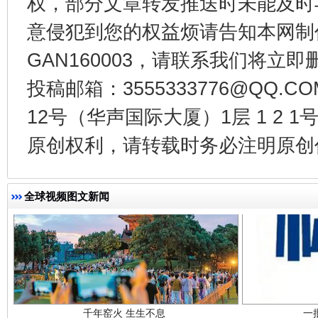
权，部分文章转发推送时未能及时
意侵犯到您的权益烦请告知本网制作采编
东山县通报“牛蛙产品抗生素超标问题”
法
GAN160003，请联系我们将立即删
投稿邮箱：3555333776@QQ
12号（华声国际大厦）1层 1 2
原创权利，请转载时务必注明原创作
全球视频图文新闻
千年窑火 生生不息
一