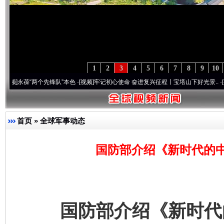
1
2
3
4
5
6
7
8
9
10
葆“两个先锋队”本色
·[视频]
牢记初心使命 奋进复兴征程丨宝塔山下好光景..
·[视频]
因党
首页
»
全球军事动态
国防部介绍《新时代的
国防部介绍《新时代的