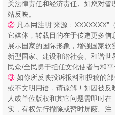
阿坝州三大球赛在茂县开幕
规模最
关法律责任和经济责任。如您对管
站反映。
②
凡本网注明“来源：XXXXXX
它媒体，转载目的在于传递更多信
展示国家的国际形象，增强国家软
新型国家、建设和谐社会、和谐世界
民众/全民勇于担任文化使者与和
国家大学科技园优化重塑工作
③
如你所反映投诉报料和投稿的部
或不文明用语，请谅解！如因被反
人或单位版权和其它问题需即时在
实，有权先行撤除或暂时屏蔽。注