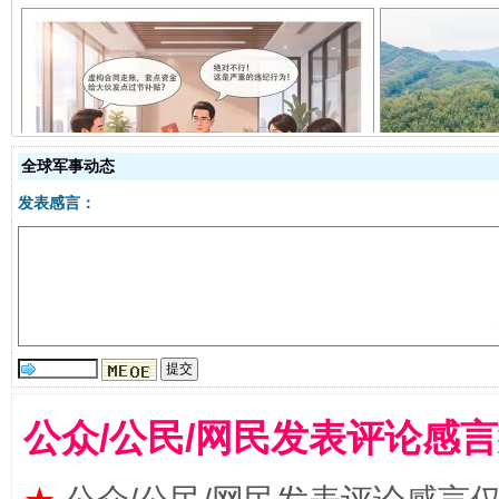
揭开“小金库”的免责幌子
全球军事动态
发表感言：
公众/公民/网民发表评论感
受贿1.44亿！段成刚被判无期
从幼儿