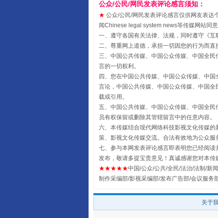
公众/公民/网民发表评论感言须知：
★
公众/公民/网民发表评论感言仅供网友表达个人看法
闻Chinese legal system new
一、遵守各国有关法律、法规，同时遵守《
互
二、尊重网上道德，承担一切因您的行为而直
三、中国公共传媒、中国公众传媒、中国全民传媒China 
言的一切权利。
四、您在中国公共传媒、中国公众传媒、中国全民传媒Chin
言论，中国公共传媒、中国公众传媒、中国全民传媒China
载或引用。
五、中国公共传媒、中国公众传媒、中国全民传媒China 
员有权保留或删除其管辖留言中的任意内容。
全民健身五年计划来了！等你上
六、本传媒结合现代网络科技影视文化传媒的新
策、影视文化传媒交流。合法有效地为公众服
七、参与本网发表评论感言即表明您已经阅读并
发布，敬请多提宝贵意见！真诚感谢您对本传
★★★★★
中国/公众/公共/全民/法治/法制/新闻
制作采编部/影视采编部/发布广告部/会议服务
关于