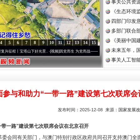
事关公共资
《生态环境监
读
四部门印发
多部门联合部
《美丽中国建
4
5
6
7
8
9
10
11
12
13
14
15
未来五年，
宝塔山下好光景..
·[视频]
因党而生 为党而战——百年“纪”事⑧加强纪律..
·[视频]
牢记初
事关人工智
面参与和助力“一带一路”建设第七次联席会
发布时间：2025-12-08 来源：
国家发展
带一路”建设第七次联席会议在北京召开
委会同有关部门，与澳门特别行政区政府共同召开支持澳门全面