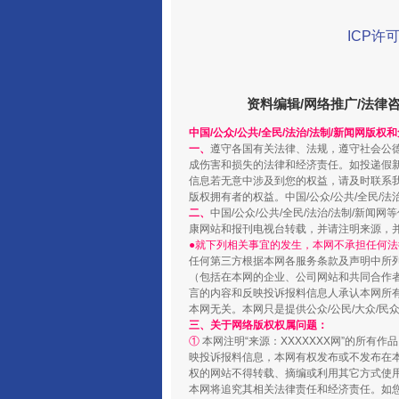
ICP许可
阿坝州三大球赛在茂县开幕
资料编辑/网络推广/法律
中国/公众/公共/全民/法治/法制/新闻网版权
一、
遵守各国有关法律、法规，遵守社会公
成伤害和损失的法律和经济责任。如投递假
信息若无意中涉及到您的权益，请及时联系
版权拥有者的权益。中国/公众/公共/全民/法
二、
中国/公众/公共/全民/法治/法制/
康网站和报刊电视台转载，并请注明来源，
●就下列相关事宜的发生，本网不承担任何法
任何第三方根据本网各服务条款及声明中所
（包括在本网的企业、公司网站和共同合作
言的内容和反映投诉报料信息人承认本网所
国家大学科技园优化重塑工作
本网无关。本网只是提供公众/公民/大众/
三、关于网络版权权属问题：
①
本网注明“来源：XXXXXXX网”的所有
映投诉报料信息，本网有权发布或不发布在
权的网站不得转载、摘编或利用其它方式使用
本网将追究其相关法律责任和经济责任。如