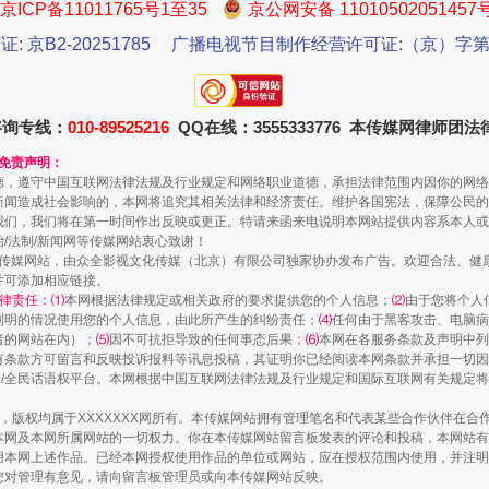
京ICP备11011765号1至35
京公网安备 11010502051457
证: 京B2-20251785
广播电视节目制作经营许可证:（京）字第3
规模最大的光氢储一体化项目
咨询专线：
010-89525216
QQ在线：3555333776 本传媒网律师团
和免责声明：
德，遵守中国互联网法律法规及行业规定和网络职业道德，承担法律范围内因你的网络
新闻造成社会影响的，本网将追究其相关法律和经济责任。维护各国宪法，保障公民的
我们，我们将在第一时间作出反映或更正。特请来函来电说明本网站提供内容系本人或
治/法制/新闻网等传媒网站衷心致谢！
新闻网等传媒网站，由众全影视文化传媒（北京）有限公司独家协办发布广告。欢迎合法、
并可添加相应链接。
律责任：⑴
本网根据法律规定或相关政府的要求提供您的个人信息；
⑵
由于您将个人
列明的情况使用您的个人信息，由此所产生的纠纷责任；
⑷
任何由于黑客攻击、电脑病
者的网站在内）；
⑸
因不可抗拒导致的任何事态后果；
⑹
本网在各服务条款及声明中列
有条款方可留言和反映投诉报料等讯息投稿，其证明你已经阅读本网条款并承担一切因
镜头丨大暑三秋近
民众/全民话语权平台。本网根据中国互联网法律法规及行业规定和国际互联网有关规定
作品，版权均属于XXXXXXX网所有。本传媒网站拥有管理笔名和代表某些合作伙伴在
本网及本网所属网站的一切权力。你在本传媒网站留言板发表的评论和投稿，本网站有
本网上述作品。已经本网授权使用作品的单位或网站，应在授权范围内使用，并注明“来
您对管理有意见，请向留言板管理员或向本传媒网站反映。