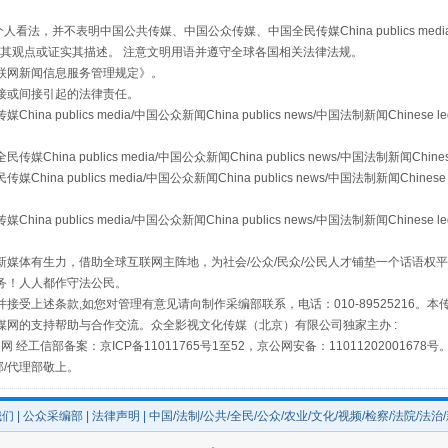
，并不表明中国公共传媒、中国公众传媒、中国全民传媒China publics media/中国公
s等传媒网站同意其观点或证实其描述。 注意文明用语并遵守全球各国相关法律法规。
联网新闻信息服务管理规定
》。
接或间接引起的法律责任。
publics media/中国公众新闻China publics news/中国法制新闻Chinese l
a publics media/中国公众新闻China publics news/中国法制新闻Chinese
 publics media/中国公众新闻China publics news/中国法制新闻Chinese 
publics media/中国公众新闻China publics news/中国法制新闻Chinese l
场
事关残疾人未来5年
媒体有生力，借助全球互联网主阵地，为社会/公众/民众/公民人才铺垫一个话语权平
务！人人都作守法公民。
接受上述条款,如您对管理有意见请向制作采编部联系，电话：010-89525216。
媒网的支持帮助与合作交流。众全影视文化传媒（北京）有限公司独家主办 :
网 经工信部备案：京ICP备11011765号1至52，京公网安备：11011202001678号
部/代理部敬上。
我们
|
公众采编部
|
法律声明
| 中国/法制/公共/全民/公众/农业/文化/视频/检察/法院/法治