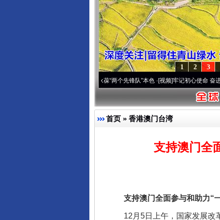
1
2
3
深刻改变雪域高原..
·[视频]
永葆“两个先锋队”本色
·[视频]
牢记初心使命 奋进复兴征程丨
首页
»
香港澳门台湾
支持澳门全
支持澳门全面参与和助力“一
12月5日上午，国家发展改革