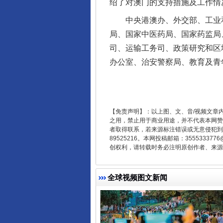
绍了对澳门的支持措施及工作情
中央港澳办、外交部、工业和
局、国家中医药局、国家药监局
东山县通报“牛蛙产品抗生素超标问
司、运输工务司、政策研究和区
办公室、治安警察局、教育及青
【免责声明】：以上图、文、音/视频文章
之用，禁止用于商业用途，并不代表本网赞
者取得联系，若来源标注错误或无意侵犯到您的
89525216。本网投稿邮箱：355533
创权利，请转载时务必注明原创作者、来源：
全球视频图文新闻
千年窑火 生生不息