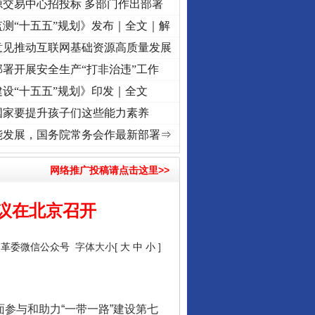
源交易中心招投标 多部门作出部署
测“十五五”规划》发布｜全文｜解
意见推动互联网基础资源高质量发展
署开展安全生产“打非治违”工作
设“十五五”规划》印发｜全文
国家要提升孩子们这些能力素养
心使命 奋进复兴征程丨“转折之城”激荡..
·[视频]
牢记初心使命 奋进复兴征程丨红船起航处
能发展，国务院常务会作最新部署⇒
网络推广投稿请点击这里>>
议在北京召开
改革委微信公众号
字体大小[
大
中
小
]
参与和助力“一带一路”建设第七