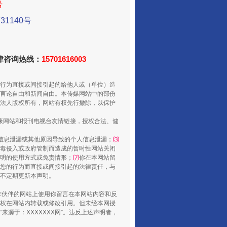
号
1140号
走走走！国家喊你健身啦
法律咨询热线：
15701616003
行为直接或间接引起的给他人或（单位）造
言论自由和新闻自由。本传媒网站中的部份
法人版权所有，网站有权先行撤除，以保护
健康网站和报刊电视台友情链接，授权合法、健
信息泄漏或其他原因导致的个人信息泄漏；
⑶
毒侵入或政府管制而造成的暂时性网站关闭
明的使用方式或免责情形；
⑺
你在本网站留
您的行为而直接或间接引起的法律责任，与
山西：不断增强治理腐败综合效能
将不定期更新本声明。
合作伙伴的网站上使用你留言在本网站内容和反
权在网站内转载或修改引用。但未经本网授
源于：XXXXXXX网”。违反上述声明者，