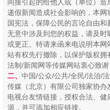
间接引起的给他人或（单位）造
揭开“小金库”的免责幌子
递假新闻造成社会影响的，本网
国宪法，保障公民的言论自由和
无意中涉及到您的权益，请及时
或更正。特请来函来电说明本网
站有权先行撤除，以保护版权拥有者
法制/新闻网等传媒网站衷心致谢
受贿1.44亿！段成刚被判无期
从幼儿
二、
中国/公众/公共/全民/法治
传媒（北京）有限公司独家协办
电视台友情链接，授权合法、健
源，并可添加相应链接。