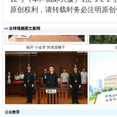
原创权利，请转载时务必注明原创作
揭开“小金库”的免责幌子
全球视频图文新闻
受贿1.44亿！段成刚被判无期
从幼儿
公众教育