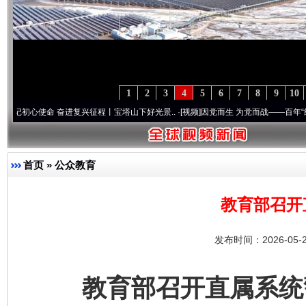
1
2
3
4
5
6
7
8
9
10
命 奋进复兴征程丨宝塔山下好光景..
·[视频]
因党而生 为党而战——百年“纪”事⑧加强纪
首页
»
公众教育
教育部召开
发布时间：2026-05-
教育部召开直属系统