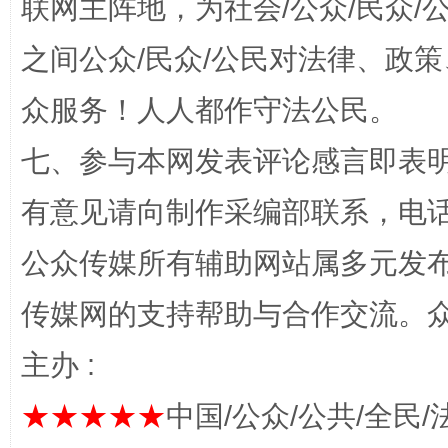
联网主阵地，为社会/公众/民众
之间公众/民众/公民对法律、政
众服务！人人都作守法公民。
完善运行机制助力责任有效落实
一纸欠条
七、参与本网发表评论感言即表明
有意见请向制作采编部联系，电话：0
公众传媒所有辅助网站属多元发
传媒网的支持帮助与合作交流。
主办 :
东山县通报“牛蛙产品抗生素超标问题”
法
★★★★★
中国/公众/公共/全民/