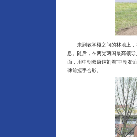
东山县通报“牛蛙产品抗生素超标问
来到教学楼之间的林地上，习
息。随后，在两党两国最高领导
面，用中朝双语镌刻着“中朝友
碑前握手合影。
千年窑火 生生不息