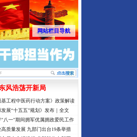
网站栏目导航
东风浩荡开新局
强基工程中医药行动方案》政策解读
发展“十五五”规划》发布｜全文
"八一"期间拥军优属拥政爱民工作
高质量发展 九部门出台19条举措