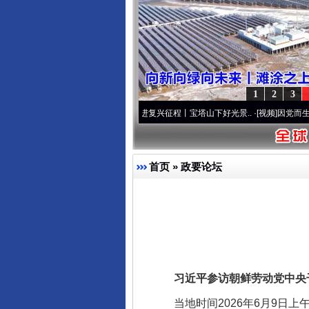
1
2
3
·[视频]
牢记初心使命 奋进复兴征程丨宝塔山下好光景..
·[视频]
因党而生 为党而战——百
首页
»
政要论坛
习近平参访朝鲜劳动党中央
当地时间2026年6月9日上