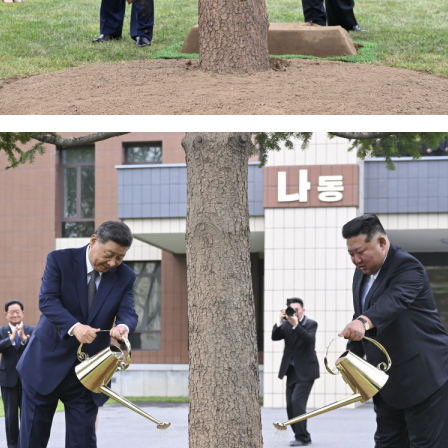
实
一纸欠条伤亲情 巡回调解促和解..