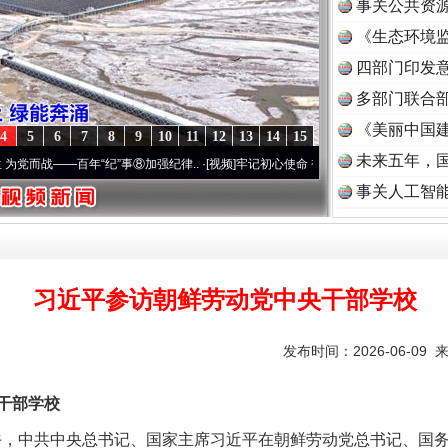
事关公共资
《生态环境监
读
四部门印发
多部门联合部
《美丽中国建
4
5
6
7
8
9
10
11
12
13
14
15
未来五年，
年“纪”事⑧加强纪律..
·[视频]
牢记初心使命 奋进复兴征程丨“转折之城”激荡..
·[视频]
牢
事关人工智
习近平参访朝鲜劳动党中央干部学校
发布时间：2026-06-09 
干部学校
午，中共中央总书记、国家主席习近平在朝鲜劳动党总书记、国