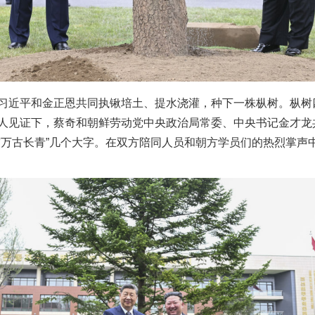
题”
法徽映军营 权益有保障
近平和金正恩共同执锹培土、提水浇灌，种下一株枞树。枞树
人见证下，蔡奇和朝鲜劳动党中央政治局常委、中央书记金才龙
谊万古长青”几个大字。在双方陪同人员和朝方学员们的热烈掌声
一批国家标准开始实施