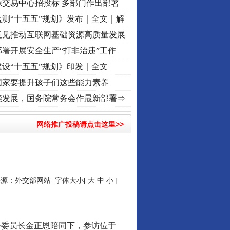
源交易中心招投标 多部门作出部署
测“十五五”规划》发布｜全文｜解
意见推动互联网基础资源高质量发展
署开展安全生产“打非治违”工作
设“十五五”规划》印发｜全文
国家要提升孩子们这些能力素养
记初心使命 奋进复兴征程丨红船起航处 潮起..
·[视频]
一首歌的时间，读懂乐至的“诗与
能发展，国务院常务会作最新部署⇒
网络推广投稿请点击这里>>
来源：
外交部网站
字体大小[
大
中
小
]
务委员长金正恩陪同下，参访位于