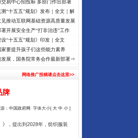
源交易中心招投标 多部门作出部署
测“十五五”规划》发布｜全文｜解
意见推动互联网基础资源高质量发展
署开展安全生产“打非治违”工作
设“十五五”规划》印发｜全文
国家要提升孩子们这些能力素养
之城”激荡..
·[视频]
牢记初心使命 奋进复兴征程丨红船起航处 潮起..
·[视频]
一首歌的时
能发展，国务院常务会作最新部署⇒
网络推广投稿请点击这里>>
品牌
行业协会接连发公告
来源：
中国政府网
字体大小[
大
中
小
]
》，提出到2028年，纺织服装