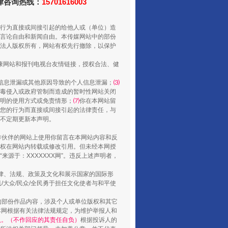
法律咨询热线：
15701616003
行为直接或间接引起的给他人或（单位）造
言论自由和新闻自由。本传媒网站中的部份
法人版权所有，网站有权先行撤除，以保护
健康网站和报刊电视台友情链接，授权合法、健
信息泄漏或其他原因导致的个人信息泄漏；
⑶
毒侵入或政府管制而造成的暂时性网站关闭
明的使用方式或免责情形；
⑺
你在本网站留
养老服务师职业资格制度暂行规定
您的行为而直接或间接引起的法律责任，与
将不定期更新本声明。
合作伙伴的网站上使用你留言在本网站内容和反
权在网站内转载或修改引用。但未经本网授
源于：XXXXXXX网”。违反上述声明者，
法律、法规、政策及文化和展示国家的国际形
大众/民众/全民勇于担任文化使者与和平使
的部份作品内容，涉及个人或单位版权和其它
本网根据有关法律法规规定，为维护举报人和
认。（不作回应的其责任自负）
根据投诉人的