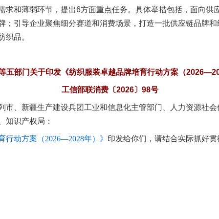
求和薄弱环节，提出6方面重点任务。具体举措包括，面向供应
牌；引导企业聚焦细分赛道和消费场景，打造一批供应链品牌和
纺织品。
题”
法徽映军营 权益有保障
等五部门关于印发《纺织服装卓越品牌培育行动方案（2026—20
工信部联消费〔2026〕98号
列市、新疆生产建设兵团工业和信息化主管部门、人力资源社会
、知识产权局：
行动方案（2026—2028年）》
印发给你们，请结合实际抓好贯
一批国家标准开始实施