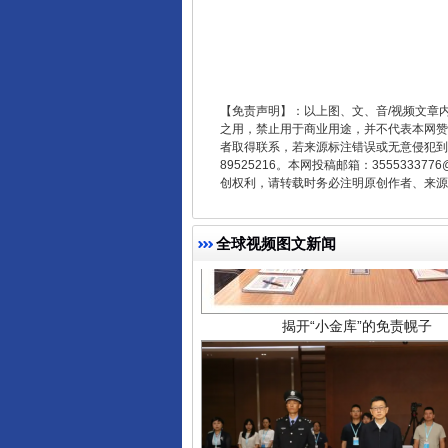
【免责声明】：以上图、文、音/视频文章
之用，禁止用于商业用途，并不代表本网赞
者取得联系，若来源标注错误或无意侵犯到您的
89525216。本网投稿邮箱：355533
创权利，请转载时务必注明原创作者、来源：
揭开“小金库”的免责幌子
全球视频图文新闻