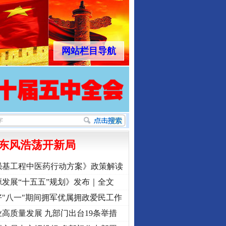
网站栏目导航
东风浩荡开新局
强基工程中医药行动方案》政策解读
发展“十五五”规划》发布｜全文
"八一"期间拥军优属拥政爱民工作
高质量发展 九部门出台19条举措