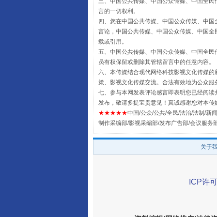
三、中国公共传媒、中国公众传媒、中国全民传媒China 
言的一切权利。
四、您在中国公共传媒、中国公众传媒、中国全民传媒Chin
言论，中国公共传媒、中国公众传媒、中国全民传媒China
载或引用。
五、中国公共传媒、中国公众传媒、中国全民传媒China 
阿坝州三大球赛在茂县开幕
员有权保留或删除其管辖留言中的任意内容。
六、本传媒结合现代网络科技影视文化传媒的新
策、影视文化传媒交流。合法有效地为公众服
七、参与本网发表评论感言即表明您已经阅读并
发布，敬请多提宝贵意见！真诚感谢您对本传
★★★★★
中国/公众/公共/全民/法治/法制/新闻
制作采编部/影视采编部/发布广告部/会议服务
关于
ICP许可
国家大学科技园优化重塑工作