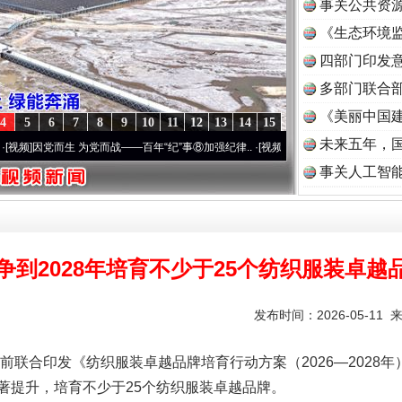
事关公共资
《生态环境监
读
四部门印发
多部门联合部
《美丽中国建
4
5
6
7
8
9
10
11
12
13
14
15
未来五年，
党而生 为党而战——百年“纪”事⑧加强纪律..
·[视频]
牢记初心使命 奋进复兴征程丨“转折
事关人工智
争到2028年培育不少于25个纺织服装卓越
实
一纸欠条伤亲情 巡回调解促和解..
发布时间：2026-05-11 
印发《纺织服装卓越品牌培育行动方案（2026—2028年）
著提升，培育不少于25个纺织服装卓越品牌。