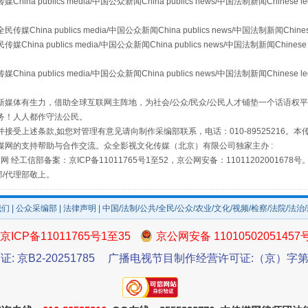
publics media/中国公众新闻China publics news/中国法制新闻Chinese l
a publics media/中国公众新闻China publics news/中国法制新闻Chinese
 publics media/中国公众新闻China publics news/中国法制新闻Chinese 
publics media/中国公众新闻China publics news/中国法制新闻Chinese l
规模最大的光氢储一体化项目
媒体有生力，借助全球互联网主阵地，为社会/公众/民众/公民人才铺垫一个话语权平
务！人人都作守法公民。
接受上述条款,如您对管理有意见请向制作采编部联系，电话：010-89525216。
媒网的支持帮助与合作交流。众全影视文化传媒（北京）有限公司独家主办 :
网 经工信部备案：京ICP备11011765号1至52，京公网安备：11011202001678号
部/代理部敬上。
我们
|
公众采编部
|
法律声明
| 中国/法制/公共/全民/公众/农业/文化/视频/检察/法院/法治
京ICP备11011765号1至35
京公网安备 11010502051457
证: 京B2-20251785
广播电视节目制作经营许可证:（京）字第3
镜头丨大暑三秋近