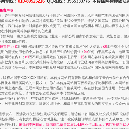
咨询专线：
010-89525216
QQ在线：3555333776 本传媒网律师团
和免责声明：
德，遵守中国互联网法律法规及行业规定和网络职业道德，承担法律范围内因你的网络
新闻造成社会影响的，本网将追究其相关法律和经济责任。维护各国宪法，保障公民的
我们，我们将在第一时间作出反映或更正。特请来函来电说明本网站提供内容系本人或
治/法制/新闻网等传媒网站衷心致谢！
新闻网等传媒网站，由众全影视文化传媒（北京）有限公司独家协办发布广告。欢迎合法、
并可添加相应链接。
律责任：⑴
本网根据法律规定或相关政府的要求提供您的个人信息；
⑵
由于您将个人
列明的情况使用您的个人信息，由此所产生的纠纷责任；
⑷
任何由于黑客攻击、电脑病
者的网站在内）；
⑸
因不可抗拒导致的任何事态后果；
⑹
本网在各服务条款及声明中列
如何以同查同治破解风腐交织难题
有条款方可留言和反映投诉报料等讯息投稿，其证明你已经阅读本网条款并承担一切因
民众/全民话语权平台。本网根据中国互联网法律法规及行业规定和国际互联网有关规定
作品，版权均属于XXXXXXX网所有。本传媒网站拥有管理笔名和代表某些合作伙伴在
本网及本网所属网站的一切权力。你在本传媒网站留言板发表的评论和投稿，本网站有
本网上述作品。已经本网授权使用作品的单位或网站，应在授权范围内使用，并注明“来
您对管理有意见，请向留言板管理员或向本传媒网站反映。
本传媒系列网站）的作品，均转载自其它媒体，转载目的在于传递更多信息，宣传国家的
，对于建设创新型国家、建设和谐社会、和谐世界都具有重大的现实意义；公众/公民/
显示发布，因涉及相关法律法规或不文明用语，请谅解！如因被反映投诉报料和投稿
网核实属实，有权先行撤除或暂时屏蔽。注：被反映投诉举报或报料的个人或单位，
情权的权利，
在收到本网信函、短信或电话告知后15日内不作出回应，我们将视为默