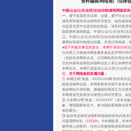
资料编辑/网络推广/法律
中国/公众/公共/全民/法治/法制/新闻网版权
一、
遵守各国有关法律、法规，遵守社会公
成伤害和损失的法律和经济责任。如投递假
信息若无意中涉及到您的权益，请及时联系
版权拥有者的权益。中国/公众/公共/全民/法
二、
中国/公众/公共/全民/法治/法制/
康网站和报刊电视台转载，并请注明来源，
●就下列相关事宜的发生，本网不承担任何法
任何第三方根据本网各服务条款及声明中所
（包括在本网的企业、公司网站和共同合作
扯下公款旅游的“隐身衣”
言的内容和反映投诉报料信息人承认本网所
本网无关。本网只是提供公众/公民/大众/
三、关于网络版权权属问题：
①
本网注明“来源：XXXXXXX网”的所有
映投诉报料信息，本网有权发布或不发布在
权的网站不得转载、摘编或利用其它方式使用
本网将追究其相关法律责任和经济责任。如
②
凡本网注明“来源：XXXXXXX”（非
象，增强国家软实力，参与国际新闻舆论竞争
者的重任。
③
如你所反映投诉报料和投稿的部份内容未
问题需即时在
（15日内）
与本网联系，经本
被举报人的权利，任何公民都有陈述权和知