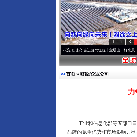
1
2
3
永葆“两个先锋队”本色
·[视频]
牢记初心使命 奋进复兴征程丨宝塔山下好光景..
·[视频]
因
首页
»
财经/企业公司
力
完善运行机制助力责任有效落
工业和信息化部等五部门日前联合
品牌的竞争优势和市场影响力显