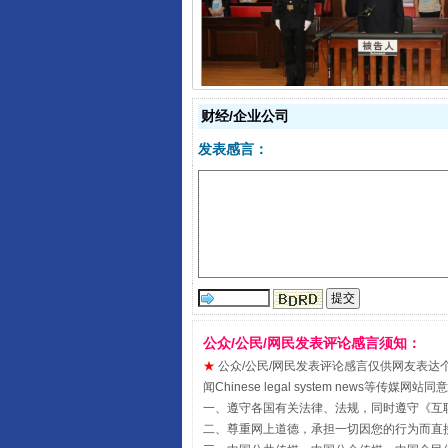
受贿1.44亿！段成刚被判无期
财经/企业公司
发表感言：
全民健身五年计划来了！等你上
公众/公民/网民发表评论感言须知：
★
公众/公民/网民发表评论感言仅供网友表达个人看法
闻Chinese legal system new
一、遵守各国有关法律、法规，同时遵守《
互
二、尊重网上道德，承担一切因您的行为而直