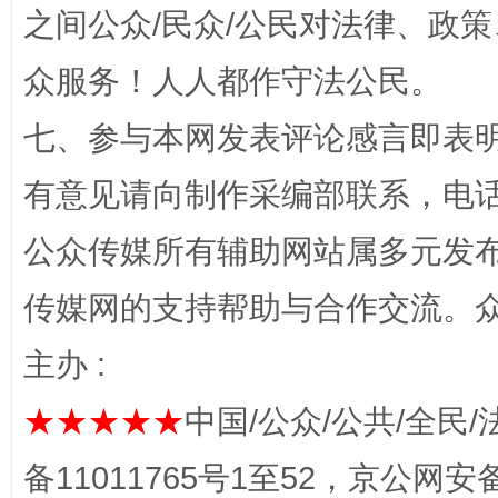
之间公众/民众/公民对法律、政
众服务！人人都作守法公民。
七、参与本网发表评论感言即表明
千年窑火 生生不息
一
有意见请向制作采编部联系，电话：0
公众传媒所有辅助网站属多元发
传媒网的支持帮助与合作交流。
主办 :
★★★★★
中国/公众/公共/全民/
揭开“小金库”的免责幌子
备11011765号1至52，京公网安备：