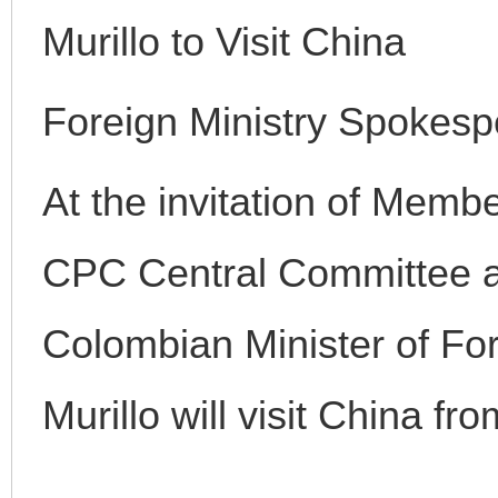
Murillo to Visit China
Foreign Ministry Spokes
At the invitation of Membe
千年窑火 生生不息
一
CPC Central Committee a
Colombian Minister of Fore
Murillo will visit China fr