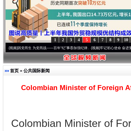
完善运行机制助力责任有效落实
一纸欠条
1
2
3
4
5
6
7
8
9
10
]
因党而生 为党而战——百年“纪”事⑧加强纪律..
·[视频]
牢记初心使命 奋进复兴征程丨“
首页
»
公共国际新闻
Colombian Minister of Foreign Aff
东山县通报“牛蛙产品抗生素超标问题”
法
Colombian Minister of Fore