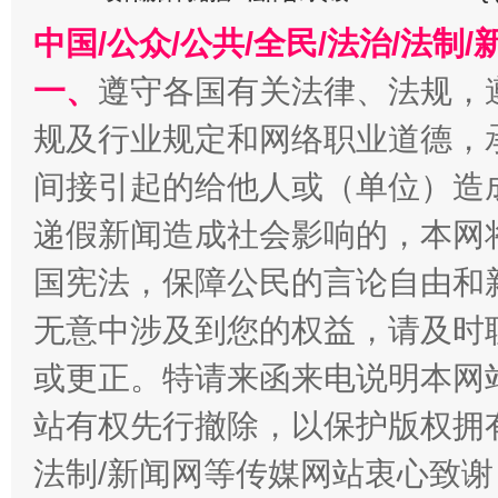
中国/公众/公共/全民/法治/法
一、
遵守各国有关法律、法规，
千年窑火 生生不息
一
规及行业规定和网络职业道德，
间接引起的给他人或（单位）造
递假新闻造成社会影响的，本网
国宪法，保障公民的言论自由和
无意中涉及到您的权益，请及时
或更正。特请来函来电说明本网
站有权先行撤除，以保护版权拥有者
揭开“小金库”的免责幌子
法制/新闻网等传媒网站衷心致谢