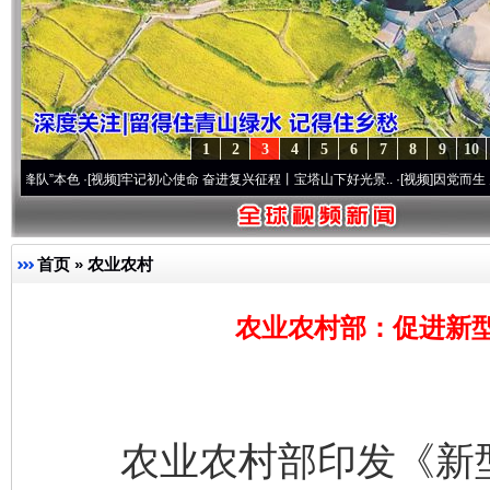
1
2
3
4
5
6
7
8
9
10
色
·[视频]
牢记初心使命 奋进复兴征程丨宝塔山下好光景..
·[视频]
因党而生 为党而战——
首页
»
农业农村
农业农村部：促进新
农业农村部印发《新型