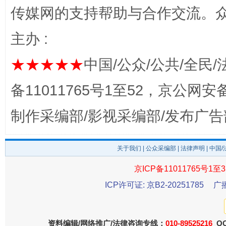
传媒网的支持帮助与合作交流。
完善运行机制助力责任有效落实
一纸欠条
主办 :
★★★★★
中国/公众/公共/全民/
备11011765号1至52，京公网安备：
制作采编部/影视采编部/发布广告
东山县通报“牛蛙产品抗生素超标问题”
法
关于我们
|
公众采编部
|
法律声明
| 中国
京ICP备11011765号1至3
ICP许可证: 京B2-20251785
广
资料编辑/网络推广/法律咨询专线：
010-89525216
QQ