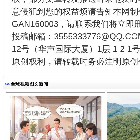
意侵犯到您的权益烦请告知本网制作采编
GAN160003，请联系我们将立即删
投稿邮箱：3555333776@QQ
千年窑火 生生不息
一
12号（华声国际大厦）1层 1 2
原创权利，请转载时务必注明原创作
全球视频图文新闻
揭开“小金库”的免责幌子