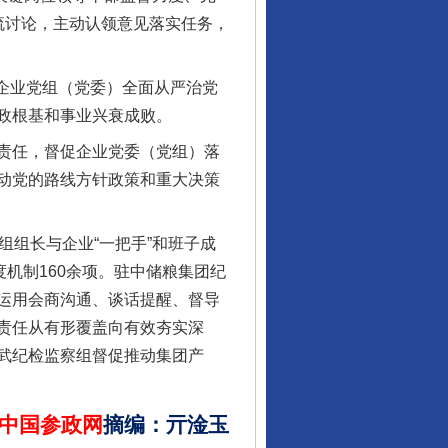
流讨论，主动认领意见落实任务，
管企业党组（党委）全面从严治党
政根基和事业兴衰成败。
责任，督促企业党委（党组）落
让核能赋能千行百业
动党的路线方针政策和重大决策
组长与企业“一把手”和班子成
机制160余项。驻中储粮集团纪
运用会商沟通、谈话提醒、督导
责任从有形覆盖向有效夯实深
武纪检监察组督促推动集团产
中国参政网
摘编
：
亓淦玉
从数据变化看反腐深化