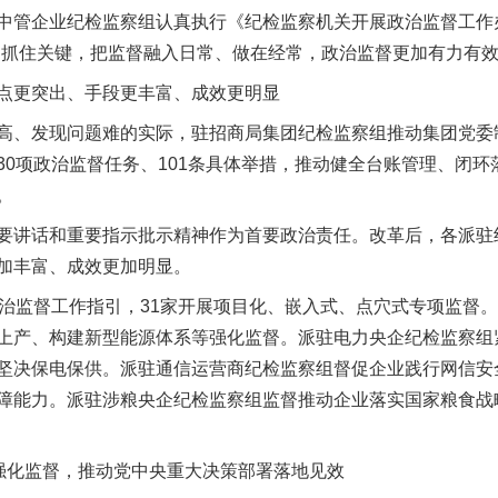
管企业纪检监察组认真执行《纪检监察机关开展政治监督工作办
、抓住关键，把监督融入日常、做在经常，政治监督更加有力有
更突出、手段更丰富、成效更明显
、发现问题难的实际，驻招商局集团纪检监察组推动集团党委
30项政治监督任务、101条具体举措，推动健全台账管理、闭
。
讲话和重要指示批示精神作为首要政治责任。改革后，各派驻
加丰富、成效更加明显。
监督工作指引，31家开展项目化、嵌入式、点穴式专项监督。
上产、构建新型能源体系等强化监督。派驻电力央企纪检监察组
坚决保电保供。派驻通信运营商纪检监察组督促企业践行网信安
障能力。派驻涉粮央企纪检监察组监督推动企业落实国家粮食战
强化监督，推动党中央重大决策部署落地见效