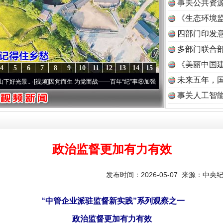
事关公共资
《生态环境监
读
四部门印发
多部门联合部
《美丽中国建
4
5
6
7
8
9
10
11
12
13
14
15
未来五年，
·[视频]
因党而生 为党而战——百年“纪”事⑧加强纪律..
·[视频]
牢记初心使命 奋进复兴征
事关人工智
政治监督更加有力有效
发布时间：2026-05-07 来源：
中央
“中管企业派驻监督新实践”系列观察之一
政治监督更加有力有效