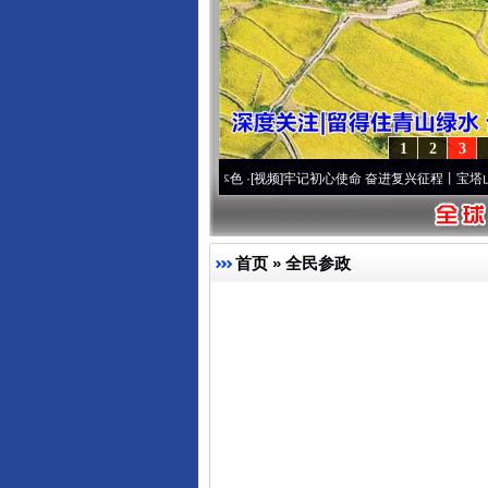
1
2
3
.
·[视频]
永葆“两个先锋队”本色
·[视频]
牢记初心使命 奋进复兴征程丨宝塔山下好光景..
首页
»
全民参政