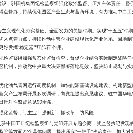
设，驻国机集团纪检监察组强化政治监督、压实主体责任，督
蹲点督办，持续优化园区产业生态与营商环境，有力推动中白工
主义现代化夯实基础、全面发力的关键时期。实现“十五五”时
切入点着力点，持续推动中管企业建设现代化产业体系、因地制
好发挥“稳定器”“压舱石”作用。
检监察组加强常态化监督检查，督促企业结合实际制定战略任
督机制，推动党中央重大决策部署落地见效，坚决防止规划与实施
化油气管网运行调度机制、加快能源基础设施建设、构建新型能
新兴产业布局开展多次调研，向党组提出意见建议。驻中国华电
出针对性监督意见90余条。
实
一纸欠条伤亲情 巡回调解促和解..
化监督，盯主业、强创新、抓改革、防风险
驻中国五矿纪检监察组与党组开展专题会商，就监督执纪发现的
监管等方面22个具体问题，提出压实“一把手”政治责任、加大