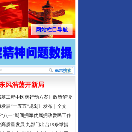
网站栏目导航
东风浩荡开新局
强基工程中医药行动方案》政策解读
发展“十五五”规划》发布｜全文
"八一"期间拥军优属拥政爱民工作
高质量发展 九部门出台19条举措