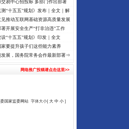
源交易中心招投标 多部门作出部署
测“十五五”规划》发布｜全文｜解
意见推动互联网基础资源高质量发展
署开展安全生产“打非治违”工作
设“十五五”规划》印发｜全文
国家要提升孩子们这些能力素养
程丨“转折之城”激荡..
·[视频]
牢记初心使命 奋进复兴征程丨红船起航处 潮起..
·[视频]
能发展，国务院常务会作最新部署⇒
网络推广投稿请点击这里>>
纪委国家监委网站
字体大小[
大
中
小
]