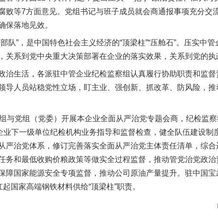
腐败等7方面意见。党组书记与班子成员就会商通报事项充分交
确保落地见效。
队”，是中国特色社会主义经济的“顶梁柱”“压舱石”。压实中
，关系到党中央重大决策部署在企业的落实效果，关系到党的执
治生活，各派驻中管企业纪检监察组认真履行协助职责和监督
题”
法徽映军营 权益有保障
领导人员站稳党性立场，盯主业、强创新、抓改革、防风险，推
与党组（党委）开展本企业全面从严治党专题会商，纪检监察组
在企业下一级单位纪检机构业务指导和监督检查，健全队伍建设制度
从严治党体系，修订完善落实全面从严治党主体责任清单，综合
任务和最低收购价粮政策等做实全过程监督，推动管党治党政治
保障国家能源安全专项监督，推动公司原油产量提升。驻中国宝
扛起国家高端钢铁材料供给“顶梁柱”职责。
一批国家标准开始实施